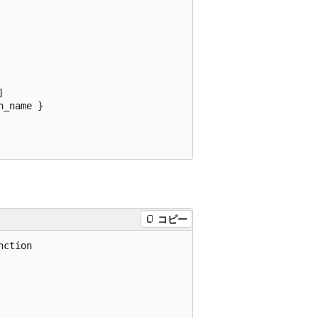


_name }

コピー
ction
