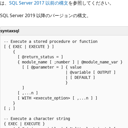
は、
SQL Server 2017 以前の構文
を参照してください。
SQL Server 2019 以降のバージョンの構文。
syntaxsql
-- Execute a stored procedure or function

[ { EXEC | EXECUTE } ]

    {

      [ @return_status = ]

      { module_name [ ;number ] | @module_name_var }

        [ [ @parameter = ] { value

                           | @variable [ OUTPUT ]

                           | [ DEFAULT ]

                           }

        ]

      [ ,...n ]

      [ WITH <execute_option> [ ,...n ] ]

    }

[ ; ]

-- Execute a character string

{ EXEC | EXECUTE }
