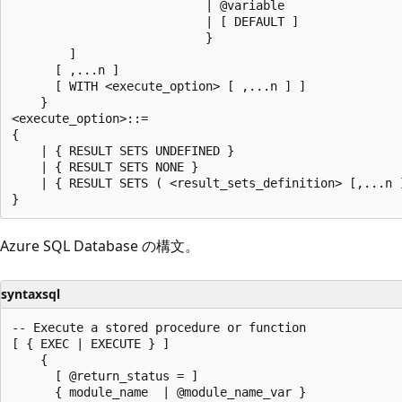
                           | @variable

                           | [ DEFAULT ]

                           }

        ]

      [ ,...n ]

      [ WITH <execute_option> [ ,...n ] ]

    }

<execute_option>::=

{

    | { RESULT SETS UNDEFINED }

    | { RESULT SETS NONE }

    | { RESULT SETS ( <result_sets_definition> [,...n ]
Azure SQL Database の構文。
syntaxsql
-- Execute a stored procedure or function

[ { EXEC | EXECUTE } ]

    {

      [ @return_status = ]

      { module_name  | @module_name_var }
