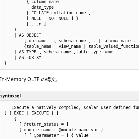
         { column_name

           data_type

         [ COLLATE collation_name ]

         [ NULL | NOT NULL ] }

         [,...n ]

    )

    | AS OBJECT

        [ db_name . [ schema_name ] . | schema_name . ]
        {table_name | view_name | table_valued_function
    | AS TYPE [ schema_name.]table_type_name

    | AS FOR XML

In-Memory OLTP の構文。
syntaxsql
-- Execute a natively compiled, scalar user-defined fun
[ { EXEC | EXECUTE } ]

    {

      [ @return_status = ]

      { module_name | @module_name_var }

        [ [ @parameter = ] { value
