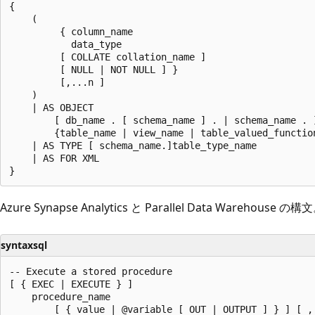
{

    (

         { column_name

           data_type

         [ COLLATE collation_name ]

         [ NULL | NOT NULL ] }

         [,...n ]

    )

    | AS OBJECT

        [ db_name . [ schema_name ] . | schema_name . ]
        {table_name | view_name | table_valued_function
    | AS TYPE [ schema_name.]table_type_name

    | AS FOR XML

Azure Synapse Analytics と Parallel Data Warehouse の構
syntaxsql
-- Execute a stored procedure

[ { EXEC | EXECUTE } ]

    procedure_name

        [ { value | @variable [ OUT | OUTPUT ] } ] [ ,.