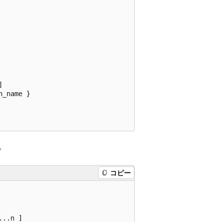


_name }

文。
コピー
..n ]
