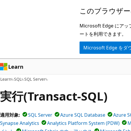
メ
このブラウザー
イ
ン
Microsoft Ed
コ
ートを利用できます。
ン
Microsoft Edge
テ
ン
ツ
Learn
に
Learn
SQL
SQL Server
ス
キ
実行(Transact-SQL)
ッ
プ
適用対象:
SQL Server
Azure SQL Database
Azure S
Synapse Analytics
Analytics Platform System (PDW)
M