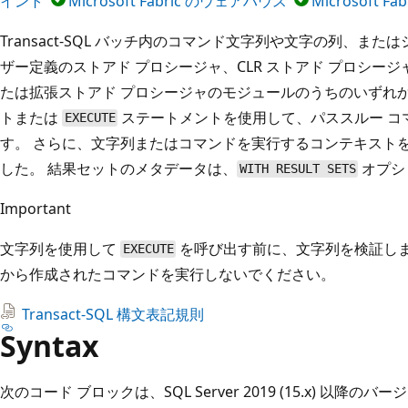
イント
Microsoft Fabric のウェアハウス
Microsoft F
Transact-SQL バッチ内のコマンド文字列や文字の列、ま
ザー定義のストアド プロシージャ、CLR ストアド プロシー
たは拡張ストアド プロシージャのモジュールのうちのいずれ
トまたは
ステートメントを使用して、パススルー コ
EXECUTE
す。 さらに、文字列またはコマンドを実行するコンテキスト
した。 結果セットのメタデータは、
オプシ
WITH RESULT SETS
Important
文字列を使用して
を呼び出す前に、文字列を検証しま
EXECUTE
から作成されたコマンドを実行しないでください。
Transact-SQL 構文表記規則
Syntax
次のコード ブロックは、SQL Server 2019 (15.x) 以