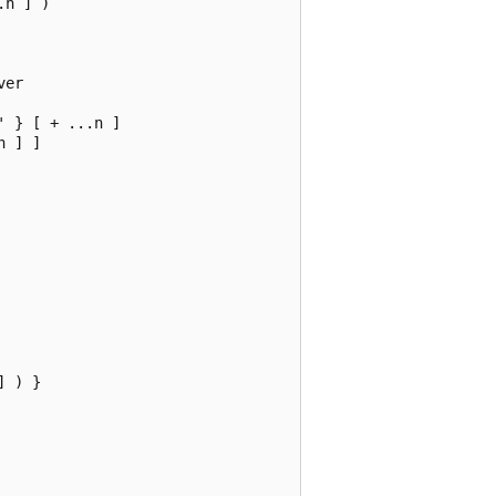
n ] )

er

 } [ + ...n ]

 ] ]

 ) }
