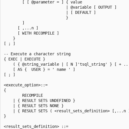
        [ [ @parameter = ] { value

                           | @variable [ OUTPUT ]

                           | [ DEFAULT ]

                           }

        ]

      [ ,...n ]

      [ WITH RECOMPILE ]

    }

[ ; ]

-- Execute a character string

{ EXEC | EXECUTE }

    ( { @string_variable | [ N ]'tsql_string' } [ + ...
    [ AS {  USER } = ' name ' ]

[ ; ]

<execute_option>::=

{

        RECOMPILE

    | { RESULT SETS UNDEFINED }

    | { RESULT SETS NONE }

    | { RESULT SETS ( <result_sets_definition> [,...n ]
}

<result_sets_definition> ::=
