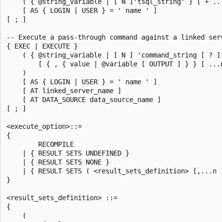
    ( { @string_variable | [ N ]'tsql_string' } [ + ...
    [ AS { LOGIN | USER } = ' name ' ]

[ ; ]

-- Execute a pass-through command against a linked serv
{ EXEC | EXECUTE }

    ( { @string_variable | [ N ] 'command_string [ ? ]'
        [ { , { value | @variable [ OUTPUT ] } } [ ...n
    )

    [ AS { LOGIN | USER } = ' name ' ]

    [ AT linked_server_name ]

    [ AT DATA_SOURCE data_source_name ]

[ ; ]

<execute_option>::=

{

        RECOMPILE

    | { RESULT SETS UNDEFINED }

    | { RESULT SETS NONE }

    | { RESULT SETS ( <result_sets_definition> [,...n ]
}

<result_sets_definition> ::=

{

    (
