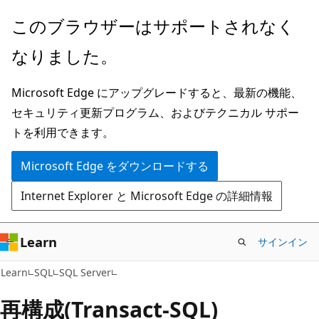
メ
このブラウザーはサポートされなく
イ
なりました。
ン
コ
Microsoft Edge にアップグレードすると、最新の機能、
ン
セキュリティ更新プログラム、およびテクニカル サポー
テ
トを利用できます。
ン
ツ
Microsoft Edge をダウンロードする
に
Internet Explorer と Microsoft Edge の詳細情報
ス
キ
ッ
Learn
サインイン
プ
Learn
SQL
SQL Server
再構成(Transact-SQL)