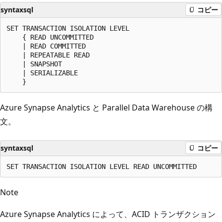
syntaxsql
コピー
SET TRANSACTION ISOLATION LEVEL

    { READ UNCOMMITTED

    | READ COMMITTED

    | REPEATABLE READ

    | SNAPSHOT

    | SERIALIZABLE

Azure Synapse Analytics と Parallel Data Warehouse の構
文。
syntaxsql
コピー
Note
Azure Synapse Analytics によって、ACID トランザクション