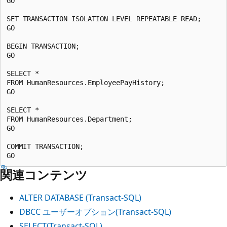
GO

SET TRANSACTION ISOLATION LEVEL REPEATABLE READ;

GO

BEGIN TRANSACTION;

GO

SELECT *

FROM HumanResources.EmployeePayHistory;

GO

SELECT *

FROM HumanResources.Department;

GO

COMMIT TRANSACTION;

関連コンテンツ
ALTER DATABASE (Transact-SQL)
DBCC ユーザーオプション(Transact-SQL)
SELECT(Transact-SQL)