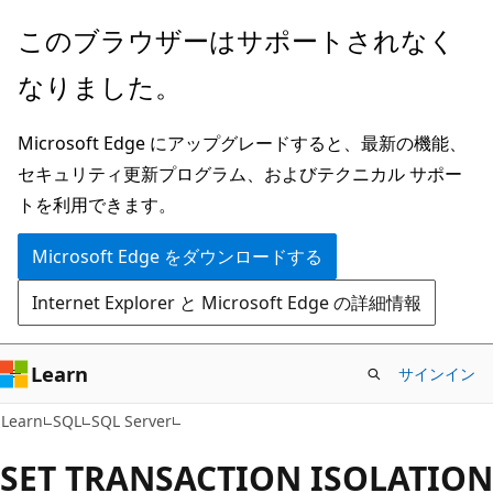
メ
このブラウザーはサポートされなく
イ
なりました。
ン
コ
Microsoft Edge にアップグレードすると、最新の機能、
ン
セキュリティ更新プログラム、およびテクニカル サポー
テ
トを利用できます。
ン
ツ
Microsoft Edge をダウンロードする
に
Internet Explorer と Microsoft Edge の詳細情報
ス
キ
ッ
Learn
サインイン
プ
Learn
SQL
SQL Server
SET TRANSACTION ISOLATION