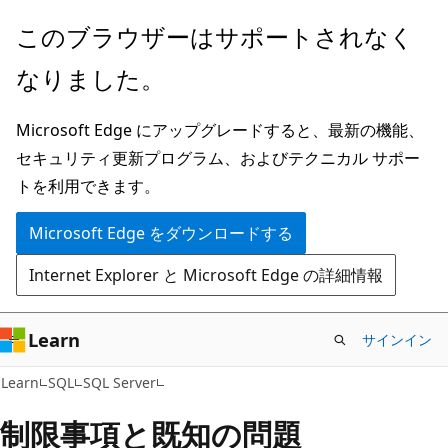
メ
このブラウザーはサポートされなく
イ
なりました。
ン
コ
Microsoft Edge にアップグレードすると、最新の機能、
ン
セキュリティ更新プログラム、およびテクニカル サポー
テ
トを利用できます。
ン
ツ
Microsoft Edge をダウンロードする
に
Internet Explorer と Microsoft Edge の詳細情報
ス
キ
ッ
Learn
サインイン
プ
Learn
SQL
SQL Server
制限事項と既知の問題