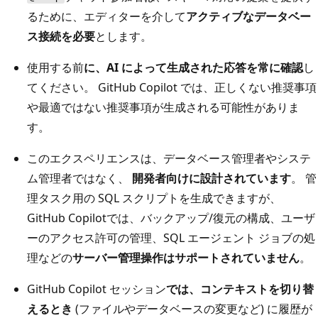
るために、エディターを介して
アクティブなデータベー
ス接続を必要
とします。
使用する前
に、AI によって生成された応答を常に確認
し
てください。 GitHub Copilot では、正しくない推奨事項
や最適ではない推奨事項が生成される可能性がありま
す。
このエクスペリエンスは、データベース管理者やシステ
ム管理者ではなく、
開発者向けに設計されています
。 管
理タスク用の SQL スクリプトを生成できますが、
GitHub Copilotでは、バックアップ/復元の構成、ユーザ
ーのアクセス許可の管理、SQL エージェント ジョブの処
理などの
サーバー管理操作はサポートされていません
。
GitHub Copilot セッション
では、コンテキストを切り替
えるとき
(ファイルやデータベースの変更など) に履歴が