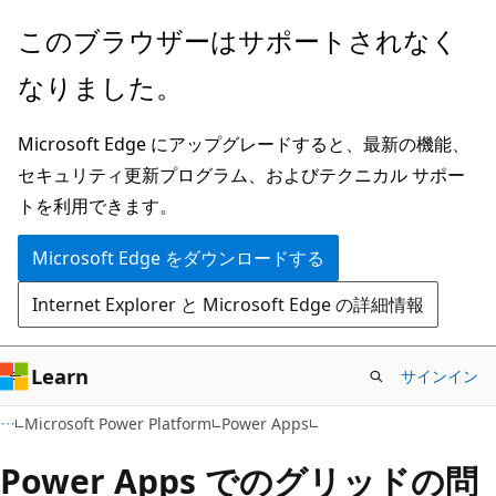
メ
このブラウザーはサポートされなく
イ
なりました。
ン
コ
Microsoft Edge にアップグレードすると、最新の機能、
ン
セキュリティ更新プログラム、およびテクニカル サポー
テ
トを利用できます。
ン
ツ
Microsoft Edge をダウンロードする
に
Internet Explorer と Microsoft Edge の詳細情報
ス
キ
ッ
Learn
サインイン
プ
Microsoft Power Platform
Power Apps
Power Apps でのグリッドの問