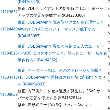
(KB4163478)
修正: VDI クライアントの使用時に TDE 圧縮バック
11923632
アップの復元が失敗する (KB4230306)
修正: SQL Server で読み取りクエリを処理すると
11924460
Always On AG のパフォーマンスが低下する
(KB4163087)
D
修正: SQL Server で異なる時刻に 2 人のユーザー
Q
11684528
が MDS にログオンすると、誤ったユーザー名が表
S
示される (KB4164562)
(
修正: データベースは、そのストレージが切断さ
11634113
れ、SQL Server で再接続された後に削除できませ
ん (KB4094893)
修正: 内部例外アクセス違反が発生し、SSAS サー
A
11708639
バーが応答を停止する (KB4162814)
S
修正: 表形式モードの SQL Server Analysis
A