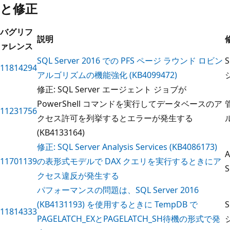
と修正
バグリフ
説明
ァレンス
SQL Server 2016 での PFS ページ ラウンド ロビン
11814294
アルゴリズムの機能強化 (KB4099472)
修正: SQL Server エージェント ジョブが
PowerShell コマンドを実行してデータベースのア
11231756
クセス許可を列挙するとエラーが発生する
(KB4133164)
修正: SQL Server Analysis Services (KB4086173)
A
11701139
の表形式モデルで DAX クエリを実行するときにア
S
クセス違反が発生する
パフォーマンスの問題は、SQL Server 2016
(KB4131193) を使用するときに TempDB で
11814333
PAGELATCH_EXとPAGELATCH_SH待機の形式で発