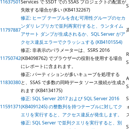
11637501
Services で SSDT での SSAS プロジェクトの配置が
S
失敗する場合が多い (KB4132267)
修正: ヒープ テーブルを含む可用性グループのセカ
ンダリ レプリカで並列再実行すると、ランタイム
11797887
アサート ダンプが生成されるか、SQL Server がア
クセス違反エラーでクラッシュする (KB4101554)
修正: 非表示のパラメーターは、SSRS 2016
R
11750742
(KB4098762) でブラウザーの役割を使用する場合
S
にレポートに含まれます。
修正: パーティションが多いキューブを処理する
A
11830380
と、SSAS で多数の同時データ ソース接続が生成さ
S
れます (KB4134175)
修正: SQL Server 2017 および SQL Server 2016
11591371
(KB4091245) の整数列を持つテーブルに対してク
エリを実行すると、アクセス違反が発生します。
修正: SQL Server で並列クエリを実行すると、別