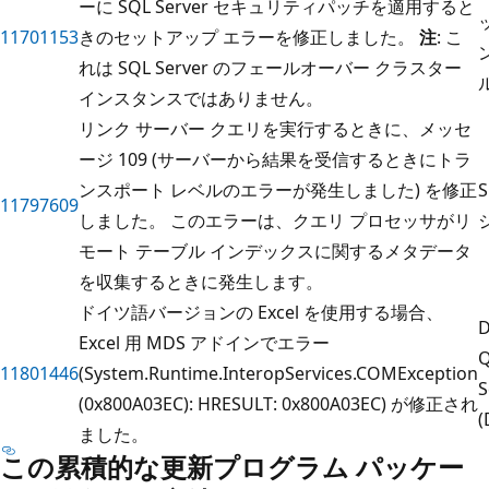
ーに SQL Server セキュリティパッチを適用すると
11701153
きのセットアップ エラーを修正しました。
注
: こ
れは SQL Server のフェールオーバー クラスター
インスタンスではありません。
リンク サーバー クエリを実行するときに、メッセ
ージ 109 (サーバーから結果を受信するときにトラ
ンスポート レベルのエラーが発生しました) を修正
11797609
しました。 このエラーは、クエリ プロセッサがリ
モート テーブル インデックスに関するメタデータ
を収集するときに発生します。
ドイツ語バージョンの Excel を使用する場合、
D
Excel 用 MDS アドインでエラー
Q
11801446
(System.Runtime.InteropServices.COMException
S
(0x800A03EC): HRESULT: 0x800A03EC) が修正され
(
ました。
この累積的な更新プログラム パッケー