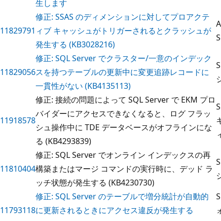
生します
修正: SSAS のディメンションに対してプロアクテ
A
11829791
ィブ キャッシュがトリガーされるとクラッシュが
S
発生する (KB3028216)
修正: SQL Server でクラスター/一意のインデック
11829056
スを持つテーブルの更新中に変更追跡レコードに
一貫性がない (KB4135113)
修正: 接続の問題によって SQL Server で EKM プロ
バイダーにアクセスできなくなると、ログ フラッ
11918578
シュ操作中に TDE データベースがオフラインにな
る (KB4293839)
修正: SQL Server でオンライン インデックスの再
11810404
構築またはマージ コマンドの実行時に、デッド ラ
ッチ状態が発生する (KB4230730)
修正: SQL Server のテーブルで増分統計が自動的
11793118
に更新されるときにアクセス違反が発生する