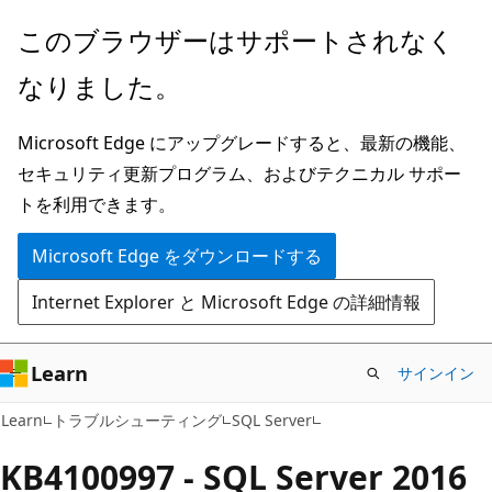
メ
このブラウザーはサポートされなく
イ
なりました。
ン
コ
Microsoft Edge にアップグレードすると、最新の機能、
ン
セキュリティ更新プログラム、およびテクニカル サポー
テ
トを利用できます。
ン
ツ
Microsoft Edge をダウンロードする
に
Internet Explorer と Microsoft Edge の詳細情報
ス
キ
ッ
Learn
サインイン
プ
Learn
トラブルシューティング
SQL Server
KB4100997 - SQL Server 2016