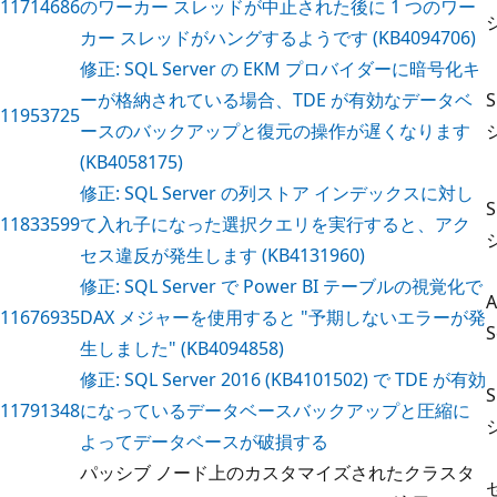
11714686
のワーカー スレッドが中止された後に 1 つのワー
カー スレッドがハングするようです (KB4094706)
修正: SQL Server の EKM プロバイダーに暗号化キ
ーが格納されている場合、TDE が有効なデータベ
11953725
ースのバックアップと復元の操作が遅くなります
(KB4058175)
修正: SQL Server の列ストア インデックスに対し
11833599
て入れ子になった選択クエリを実行すると、アク
セス違反が発生します (KB4131960)
修正: SQL Server で Power BI テーブルの視覚化で
A
11676935
DAX メジャーを使用すると "予期しないエラーが発
S
生しました" (KB4094858)
修正: SQL Server 2016 (KB4101502) で TDE が有効
11791348
になっているデータベースバックアップと圧縮に
よってデータベースが破損する
パッシブ ノード上のカスタマイズされたクラスタ