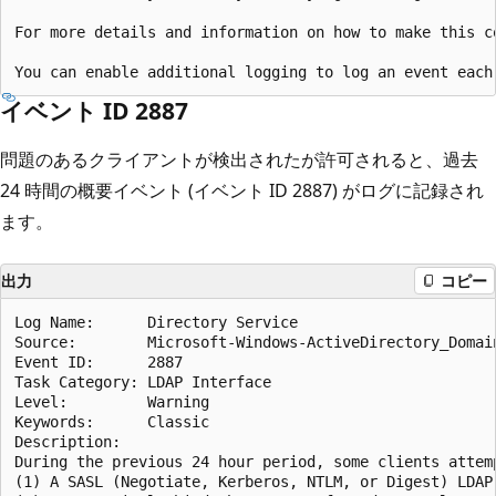
For more details and information on how to make this c
イベント ID 2887
問題のあるクライアントが検出されたが許可されると、過去
24 時間の概要イベント (イベント ID 2887) がログに記録され
ます。
出力
コピー
Log Name:      Directory Service

Source:        Microsoft-Windows-ActiveDirectory_Domain
Event ID:      2887

Task Category: LDAP Interface

Level:         Warning

Keywords:      Classic

Description:

During the previous 24 hour period, some clients attem
(1) A SASL (Negotiate, Kerberos, NTLM, or Digest) LDAP