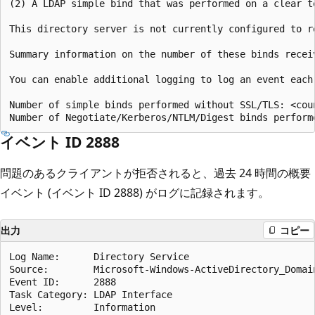
(2) A LDAP simple bind that was performed on a clear t
This directory server is not currently configured to r
Summary information on the number of these binds recei
You can enable additional logging to log an event each
Number of simple binds performed without SSL/TLS: <coun
イベント ID 2888
問題のあるクライアントが拒否されると、過去 24 時間の概要
イベント (イベント ID 2888) がログに記録されます。
出力
コピー
Log Name:      Directory Service

Source:        Microsoft-Windows-ActiveDirectory_Domain
Event ID:      2888

Task Category: LDAP Interface

Level:         Information
