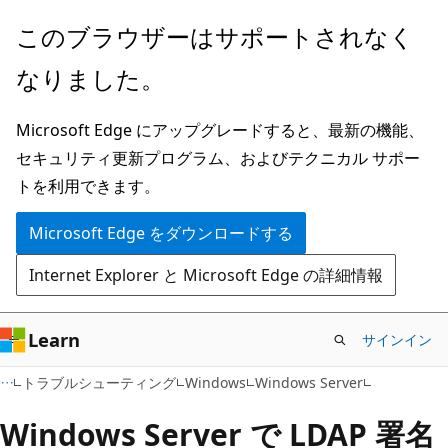
メ
このブラウザーはサポートされなく
イ
なりました。
ン
コ
Microsoft Edge にアップグレードすると、最新の機能、
ン
セキュリティ更新プログラム、およびテクニカル サポー
テ
トを利用できます。
ン
ツ
Microsoft Edge をダウンロードする
に
Internet Explorer と Microsoft Edge の詳細情報
ス
キ
ッ
Learn
サインイン
プ
トラブルシューティング
Windows
Windows Server
Windows Server で LDAP 署名