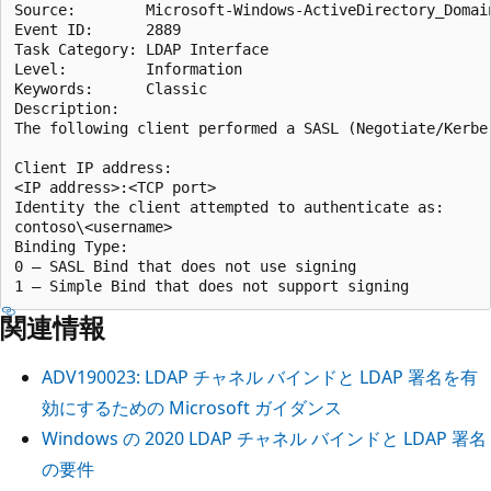
Source:        Microsoft-Windows-ActiveDirectory_Domain
Event ID:      2889

Task Category: LDAP Interface

Level:         Information

Keywords:      Classic

Description:

The following client performed a SASL (Negotiate/Kerbe
Client IP address:

<IP address>:<TCP port>

Identity the client attempted to authenticate as:

contoso\<username>

Binding Type:

0 – SASL Bind that does not use signing

関連情報
ADV190023: LDAP チャネル バインドと LDAP 署名を有
効にするための Microsoft ガイダンス
Windows の 2020 LDAP チャネル バインドと LDAP 署名
の要件