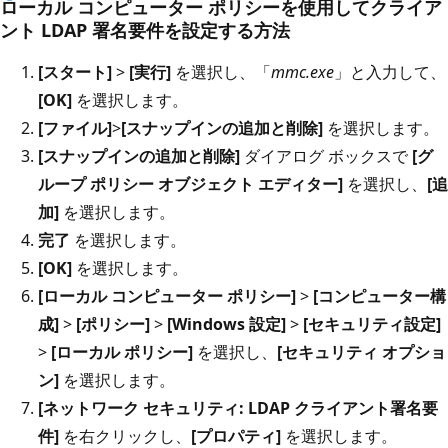
ローカル コンピューター ポリシーを使用してクライア
ント LDAP 署名要件を設定する方法
[スタート]
>
[実行]
を選択し、「
mmc.exe
」と入力して、
[OK]
を選択します。
[ファイル]
>
[スナップインの追加と削除]
を選択します。
[スナップインの追加と削除]
ダイアログ ボックスで
[グ
ループ ポリシー オブジェクト エディター]
を選択し、
[追
加]
を選択します。
完了
を選択します。
[OK]
を選択します。
[ローカル コンピューター ポリシー]
>
[コンピューター構
成]
>
[ポリシー]
>
[Windows 設定]
>
[セキュリティ設定]
>
[ローカル ポリシー]
を選択し、
[セキュリティ オプショ
ン]
を選択します。
[ネットワーク セキュリティ: LDAP クライアント署名要
件]
を右クリックし、
[プロパティ]
を選択します。