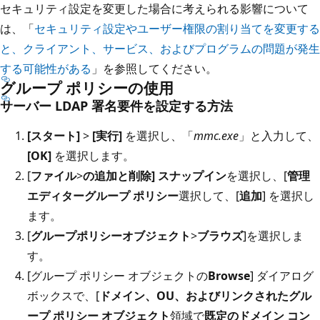
セキュリティ設定を変更した場合に考えられる影響について
は、「
セキュリティ設定やユーザー権限の割り当てを変更する
と、クライアント、サービス、およびプログラムの問題が発生
する可能性がある
」を参照してください。
グループ ポリシーの使用
サーバー LDAP 署名要件を設定する方法
[スタート]
>
[実行]
を選択し、「
mmc.exe
」と入力して、
[OK]
を選択します。
[
ファイル
>
の追加と削除] スナップイン
を選択し、[
管理
エディターグループ ポリシー
選択して、[
追加
] を選択し
ます。
[
グループポリシーオブジェクト
>
ブラウズ
]を選択しま
す。
[グループ ポリシー オブジェクトの
Browse
] ダイアログ
ボックスで、[
ドメイン、OU、およびリンクされたグル
ープ ポリシー オブジェクト
領域で
既定のドメイン コン