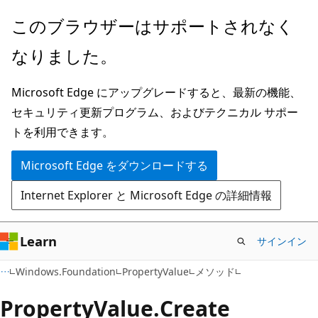
メ
ペ
このブラウザーはサポートされなく
イ
ー
なりました。
ン
ジ
コ
内
Microsoft Edge にアップグレードすると、最新の機能、
ン
ナ
セキュリティ更新プログラム、およびテクニカル サポー
テ
ビ
トを利用できます。
ン
ゲ
ツ
ー
Microsoft Edge をダウンロードする
に
シ
Internet Explorer と Microsoft Edge の詳細情報
ス
ョ
キ
ン
ッ
に
Learn
サインイン
プ
ス
C#
Windows.Foundation
PropertyValue
メソッド
キ
ッ
Property
Value.
Create