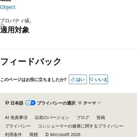
Object
プロパティ値。
適用対象
読
み
フィードバック
取
り
モ
このページはお役に立ちましたか?
はい
いいえ
ー
ド
が
日本語
プライバシーの選択
テーマ
無
AI 免責事項
以前のバージョン
ブログ
投稿
効
プライバシー
コンシューマーの健康に関するプライバシー
利用条件
商標
© Microsoft 2026