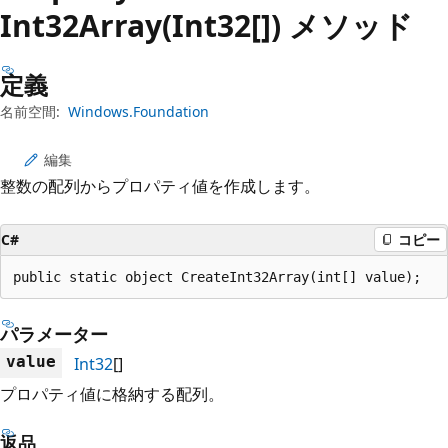
プ
Int32Array(Int32[]) メソッド
定義
名前空間:
Windows.Foundation
編集
整数の配列からプロパティ値を作成します。
C#
コピー
public static object CreateInt32Array(int[] value);
パラメーター
value
Int32
[]
プロパティ値に格納する配列。
返品