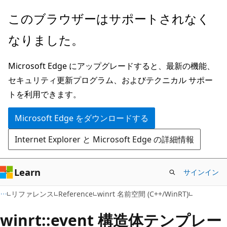
メ
このブラウザーはサポートされなく
イ
なりました。
ン
コ
Microsoft Edge にアップグレードすると、最新の機能、
ン
セキュリティ更新プログラム、およびテクニカル サポー
テ
トを利用できます。
ン
ツ
Microsoft Edge をダウンロードする
に
Internet Explorer と Microsoft Edge の詳細情報
ス
キ
ッ
Learn
サインイン
プ
リファレンス
Reference
winrt 名前空間 (C++/WinRT)
winrt::event 構造体テンプレー