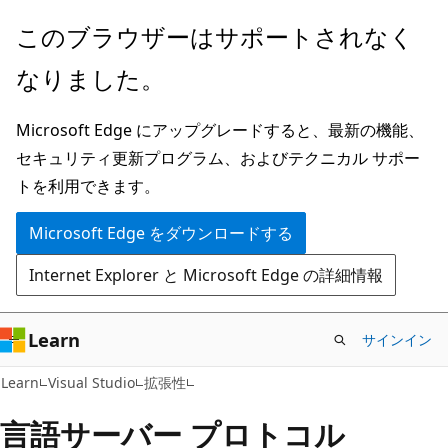
メ
このブラウザーはサポートされなく
イ
なりました。
ン
コ
Microsoft Edge にアップグレードすると、最新の機能、
ン
セキュリティ更新プログラム、およびテクニカル サポー
テ
トを利用できます。
ン
ツ
Microsoft Edge をダウンロードする
に
Internet Explorer と Microsoft Edge の詳細情報
ス
キ
ッ
Learn
サインイン
プ
Learn
Visual Studio
拡張性
言語サーバー プロトコル