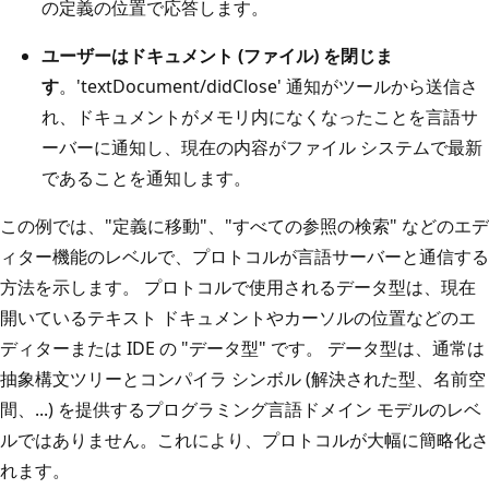
の定義の位置で応答します。
ユーザーはドキュメント (ファイル) を閉じま
す
。'textDocument/didClose' 通知がツールから送信さ
れ、ドキュメントがメモリ内になくなったことを言語サ
ーバーに通知し、現在の内容がファイル システムで最新
であることを通知します。
この例では、"定義に移動"、"すべての参照の検索" などのエデ
ィター機能のレベルで、プロトコルが言語サーバーと通信する
方法を示します。 プロトコルで使用されるデータ型は、現在
開いているテキスト ドキュメントやカーソルの位置などのエ
ディターまたは IDE の "データ型" です。 データ型は、通常は
抽象構文ツリーとコンパイラ シンボル (解決された型、名前空
間、...) を提供するプログラミング言語ドメイン モデルのレベ
ルではありません。これにより、プロトコルが大幅に簡略化さ
れます。