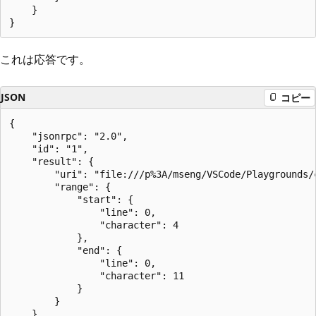
    }

これは応答です。
JSON
コピー
{

    "jsonrpc": "2.0",

    "id": "1",

    "result": {

        "uri": "file:///p%3A/mseng/VSCode/Playgrounds/c
        "range": {

            "start": {

                "line": 0,

                "character": 4

            },

            "end": {

                "line": 0,

                "character": 11

            }

        }

    }
