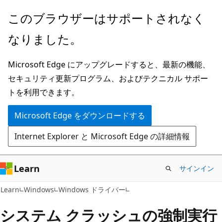
メ
このブラウザーはサポートされなく
イ
なりました。
ン
コ
Microsoft Edge にアップグレードすると、最新の機能、
ン
セキュリティ更新プログラム、およびテクニカル サポー
テ
トを利用できます。
ン
ツ
Microsoft Edge をダウンロードする
に
Internet Explorer と Microsoft Edge の詳細情報
ス
キ
ッ
Learn
サインイン
プ
Learn
Windows
Windows ドライバー
システム クラッシュの強制実行