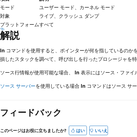
モード
ユーザー モード、カーネル モード
対象
ライブ、クラッシュ ダンプ
プラットフォーム
すべて
解説
ln
コマンドを使用すると、ポインターが何を指しているのかを
損したスタックを調べて、呼び出しを行ったプロシージャを特
ソース行情報が使用可能な場合、
ln
表示にはソース・ファイ
ソース サーバー
を使用している場合
ln
コマンドはソース サ
読
み
フィードバック
取
り
モ
このページはお役に立ちましたか?
はい
いいえ
ー