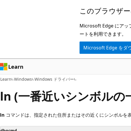
メ
このブラウザー
イ
ン
Microsoft Ed
コ
ートを利用できます。
ン
Microsoft Edge
テ
ン
ツ
Learn
に
Learn
Windows
Windows ドライバー
ス
キ
ln (一番近いシンボルの
ッ
プ
ln
コマンドは、指定された住所またはその近くにシンボルを
dbgcmd