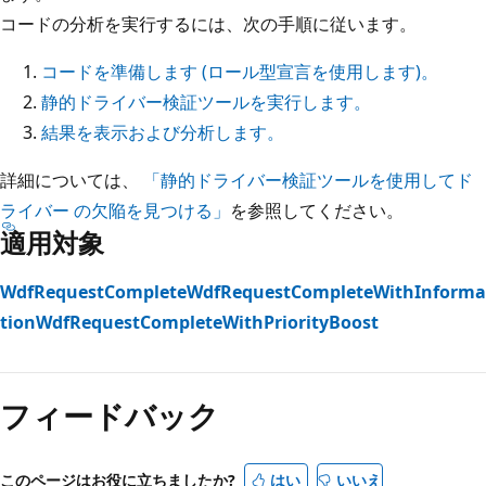
コードの分析を実行するには、次の手順に従います。
コードを準備します (ロール型宣言を使用します)。
静的ドライバー検証ツールを実行します。
結果を表示および分析します。
詳細については、
「静的ドライバー検証ツールを使用してド
ライバー の欠陥を見つける」
を参照してください。
適用対象
WdfRequestComplete
WdfRequestCompleteWithInforma
tion
WdfRequestCompleteWithPriorityBoost
読
み
フィードバック
取
り
モ
このページはお役に立ちましたか?
はい
いいえ