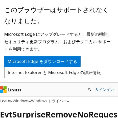
メ
このブラウザーはサポートされなく
イ
なりました。
ン
コ
Microsoft Edge にアップグレードすると、最新の機能、
ン
セキュリティ更新プログラム、およびテクニカル サポー
テ
トを利用できます。
ン
ツ
Microsoft Edge をダウンロードする
に
Internet Explorer と Microsoft Edge の詳細情報
ス
キ
ッ
Learn
サインイン
プ
Learn
Windows
Windows ドライバー
EvtSurpriseRemoveNoReques