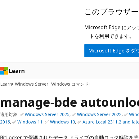
メ
このブラウザー
イ
ン
Microsoft Ed
コ
ートを利用できます。
ン
Microsoft Edge
テ
ン
ツ
Learn
に
Learn
Windows Server
Windows コマンド
ス
キ
manage-bde autounlo
ッ
プ
適用対象: ✅
Windows Server 2025
, ✅
Windows Server 2022
, ✅
Wind
2016
, ✅
Windows 11
, ✅
Windows 10
, ✅
Azure Local 2311.2 and lat
BitLocker で保護されたデータ ドライブの自動ロック解除を