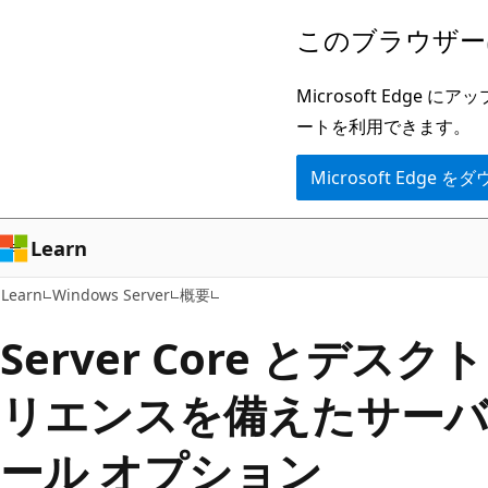
メ
このブラウザー
イ
ン
Microsoft Ed
コ
ートを利用できます。
ン
Microsoft Edge
テ
ン
ツ
Learn
に
Learn
Windows Server
概要
ス
キ
Server Core とデス
ッ
リエンスを備えたサー
プ
ール オプション