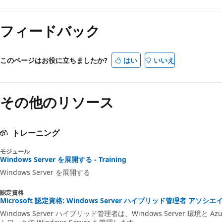
読
み
フィードバック
取
り
モ
このページはお役に立ちましたか?
はい
いいえ
ー
ド
その他のリソース
が
無
効
トレーニング
モジュール
Windows Server を展開する - Training
Windows Server を展開する
認定資格
Microsoft 認定資格: Windows Server ハイブリッド管理者 アソシエイト - 
Windows Server ハイブリッド管理者は、Windows Server 環境