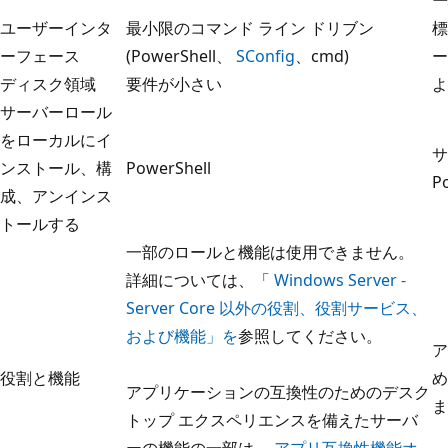
ユーザーインタ
最小限のコマンド ライン ドリブン
標
ーフェース
(PowerShell、
SConfig
、cmd)
ー
ディスク領域
要件が小さい
よ
サーバーロール
をローカルにイ
サ
ンストール、構
PowerShell
P
成、アンインス
トールする
一部のロールと機能は使用できません。
詳細については、「
Windows Server -
Server Core 以外の役割、役割サービス、
および機能」を
参照してください。
ア
役割と機能
め
アプリケーションの互換性のためのデスク
ま
トップ エクスペリエンスを備えたサーバ
ーの機能の一部は、
アプリ互換性機能オ