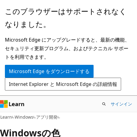
メ
このブラウザーはサポートされなく
イ
なりました。
ン
コ
Microsoft Edge にアップグレードすると、最新の機能、
ン
セキュリティ更新プログラム、およびテクニカル サポー
テ
トを利用できます。
ン
ツ
Microsoft Edge をダウンロードする
に
Internet Explorer と Microsoft Edge の詳細情報
ス
キ
ッ
Learn
サインイン
プ
Learn
Windows
アプリ開発
Windowsの色