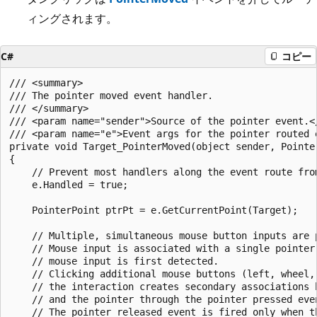
ィングされます。
C#
コピー
/// <summary>

/// The pointer moved event handler.

/// </summary>

/// <param name="sender">Source of the pointer event.</
/// <param name="e">Event args for the pointer routed e
private void Target_PointerMoved(object sender, Pointer
{

    // Prevent most handlers along the event route from
    e.Handled = true;

    PointerPoint ptrPt = e.GetCurrentPoint(Target);

    // Multiple, simultaneous mouse button inputs are p
    // Mouse input is associated with a single pointer 
    // mouse input is first detected. 

    // Clicking additional mouse buttons (left, wheel, 
    // the interaction creates secondary associations b
    // and the pointer through the pointer pressed even
    // The pointer released event is fired only when th