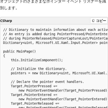
オブジェクトのさまざまなポインター イベント リスナーを識
別します。
CSharp
コピー
// Dictionary to maintain information about each active
// An entry is added during PointerPressed/PointerEnter
// during PointerReleased/PointerCaptureLost/PointerCan
Dictionary<uint, Microsoft.UI.Xaml.Input.Pointer> point
public MainPage()

{

    this.InitializeComponent();

    // Initialize the dictionary.

    pointers = new Dictionary<uint, Microsoft.UI.Xaml.I
    // Declare the pointer event handlers.

    Target.PointerPressed += 

        new PointerEventHandler(Target_PointerPressed);
    Target.PointerEntered += 

        new PointerEventHandler(Target_PointerEntered);
    Target.PointerReleased += 

        new PointerEventHandler(Target_PointerReleased)