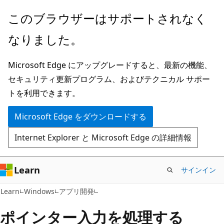
メ
このブラウザーはサポートされなく
イ
なりました。
ン
コ
Microsoft Edge にアップグレードすると、最新の機能、
ン
セキュリティ更新プログラム、およびテクニカル サポー
テ
トを利用できます。
ン
ツ
Microsoft Edge をダウンロードする
に
Internet Explorer と Microsoft Edge の詳細情報
ス
キ
ッ
Learn
サインイン
プ
Learn
Windows
アプリ開発
ポインター入力を処理する