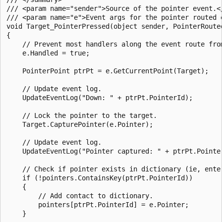
/// <param name="sender">Source of the pointer event.</
/// <param name="e">Event args for the pointer routed e
void Target_PointerPressed(object sender, PointerRouted
{

    // Prevent most handlers along the event route from
    e.Handled = true;

    PointerPoint ptrPt = e.GetCurrentPoint(Target);

    // Update event log.

    UpdateEventLog("Down: " + ptrPt.PointerId);

    // Lock the pointer to the target.

    Target.CapturePointer(e.Pointer);

    // Update event log.

    UpdateEventLog("Pointer captured: " + ptrPt.Pointer
    // Check if pointer exists in dictionary (ie, enter
    if (!pointers.ContainsKey(ptrPt.PointerId))

    {

        // Add contact to dictionary.

        pointers[ptrPt.PointerId] = e.Pointer;

    }
