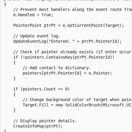
{

    // Prevent most handlers along the event route from
    e.Handled = true;

    PointerPoint ptrPt = e.GetCurrentPoint(Target);

    // Update event log.

    UpdateEventLog("Entered: " + ptrPt.PointerId);

    // Check if pointer already exists (if enter occurr
    if (!pointers.ContainsKey(ptrPt.PointerId))

    {

        // Add contact to dictionary.

        pointers[ptrPt.PointerId] = e.Pointer;

    }

    if (pointers.Count == 0)

    {

        // Change background color of target when point
        Target.Fill = new SolidColorBrush(Microsoft.UI.
    }

    // Display pointer details.

    CreateInfoPop(ptrPt);
