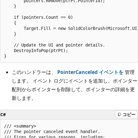
        pointers.Remove(ptrPt.PointerId);

    }

    if (pointers.Count == 0)

    {

        Target.Fill = new SolidColorBrush(Microsoft.UI.
    }

    // Update the UI and pointer details.

    DestroyInfoPop(ptrPt);

このハンドラーは、
PointerCanceled イベントを
管理
します。 イベント ログにイベントを追加し、ポインター
配列からポインターを削除して、ポインターの詳細を更
新します。
C#
コピー
/// <summary>

/// The pointer canceled event handler.

/// Fires for various reasons, including: 
