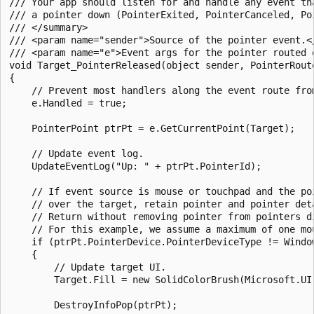
/// Your app should listen for and handle any event tha
/// a pointer down (PointerExited, PointerCanceled, Poi
/// </summary>

/// <param name="sender">Source of the pointer event.</
/// <param name="e">Event args for the pointer routed e
void Target_PointerReleased(object sender, PointerRoute
{

    // Prevent most handlers along the event route from
    e.Handled = true;

    PointerPoint ptrPt = e.GetCurrentPoint(Target);

    // Update event log.

    UpdateEventLog("Up: " + ptrPt.PointerId);

    // If event source is mouse or touchpad and the poi
    // over the target, retain pointer and pointer deta
    // Return without removing pointer from pointers di
    // For this example, we assume a maximum of one mou
    if (ptrPt.PointerDevice.PointerDeviceType != Windo
    {

        // Update target UI.

        Target.Fill = new SolidColorBrush(Microsoft.UI.
        DestroyInfoPop(ptrPt);
