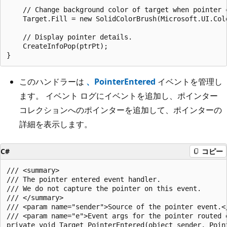
    // Change background color of target when pointer c
    Target.Fill = new SolidColorBrush(Microsoft.UI.Colo
    // Display pointer details.

    CreateInfoPop(ptrPt);

このハンドラーは
、PointerEntered
イベントを管理し
ます。 イベント ログにイベントを追加し、ポインター
コレクションへのポインターを追加して、ポインターの
詳細を表示します。
C#
コピー
/// <summary>

/// The pointer entered event handler.

/// We do not capture the pointer on this event.

/// </summary>

/// <param name="sender">Source of the pointer event.</
/// <param name="e">Event args for the pointer routed e
private void Target_PointerEntered(object sender, Point