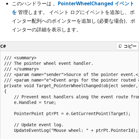
このハンドラーは
、PointerWheelChanged イベント
を
管理します。 イベント ログにイベントを追加し、ポ
インター配列へのポインターを追加し (必要な場合)、ポ
インターの詳細を表示します。
C#
コピー
/// <summary>

/// The pointer wheel event handler.

/// </summary>

/// <param name="sender">Source of the pointer event.</
/// <param name="e">Event args for the pointer routed e
private void Target_PointerWheelChanged(object sender, 
{

    // Prevent most handlers along the event route from
    e.Handled = true;

    PointerPoint ptrPt = e.GetCurrentPoint(Target);

    // Update event log.

    UpdateEventLog("Mouse wheel: " + ptrPt.PointerId);
