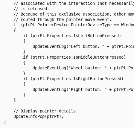
    // associated with the interaction (not necessarily
    // is released. 

    // Because of this exclusive association, other mou
    // routed through the pointer move event.          
    if (ptrPt.PointerDevice.PointerDeviceType == Windo
    {

        if (ptrPt.Properties.IsLeftButtonPressed)

        {

            UpdateEventLog("Left button: " + ptrPt.Poin
        }

        if (ptrPt.Properties.IsMiddleButtonPressed)

        {

            UpdateEventLog("Wheel button: " + ptrPt.Poi
        }

        if (ptrPt.Properties.IsRightButtonPressed)

        {

            UpdateEventLog("Right button: " + ptrPt.Poi
        }

    }

    // Display pointer details.

    UpdateInfoPop(ptrPt);
