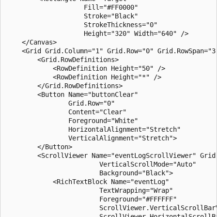
                    Fill="#FF0000" 

                    Stroke="Black" 

                    StrokeThickness="0"

                    Height="320" Width="640" />

    </Canvas>

    <Grid Grid.Column="1" Grid.Row="0" Grid.RowSpan="3"
        <Grid.RowDefinitions>

            <RowDefinition Height="50" />

            <RowDefinition Height="*" />

        </Grid.RowDefinitions>

        <Button Name="buttonClear" 

                Grid.Row="0"

                Content="Clear"

                Foreground="White"

                HorizontalAlignment="Stretch" 

                VerticalAlignment="Stretch">

        </Button>

        <ScrollViewer Name="eventLogScrollViewer" Grid.
                        VerticalScrollMode="Auto" 

                        Background="Black">            
            <RichTextBlock Name="eventLog"  

                        TextWrapping="Wrap" 

                        Foreground="#FFFFFF" 

                        ScrollViewer.VerticalScrollBarV
                        ScrollViewer.HorizontalScrollBa