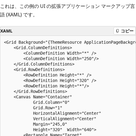
これは、この例の UI の拡張アプリケーション マークアップ言
語 (XAML) です。
XAML
コピー
<Grid Background="{ThemeResource ApplicationPageBackgro
    <Grid.ColumnDefinitions>

        <ColumnDefinition Width="*" />

        <ColumnDefinition Width="250"/>

    </Grid.ColumnDefinitions>

    <Grid.RowDefinitions>

        <RowDefinition Height="*" />

        <RowDefinition Height="320" />

        <RowDefinition Height="*"/>

    </Grid.RowDefinitions>

    <Canvas Name="Container" 

            Grid.Column="0"

            Grid.Row="1"

            HorizontalAlignment="Center" 

            VerticalAlignment="Center" 

            Margin="245,0" 

            Height="320"  Width="640">

        <Rectangle Name="Target" 
