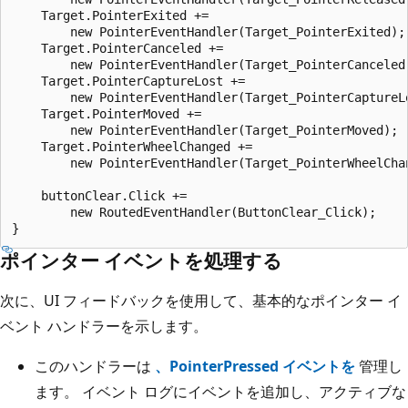
    Target.PointerExited += 

        new PointerEventHandler(Target_PointerExited);

    Target.PointerCanceled += 

        new PointerEventHandler(Target_PointerCanceled)
    Target.PointerCaptureLost += 

        new PointerEventHandler(Target_PointerCaptureLo
    Target.PointerMoved += 

        new PointerEventHandler(Target_PointerMoved);

    Target.PointerWheelChanged += 

        new PointerEventHandler(Target_PointerWheelChan
    buttonClear.Click += 

        new RoutedEventHandler(ButtonClear_Click);

ポインター イベントを処理する
次に、UI フィードバックを使用して、基本的なポインター イ
ベント ハンドラーを示します。
このハンドラーは
、PointerPressed イベントを
管理し
ます。 イベント ログにイベントを追加し、アクティブな