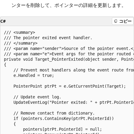
ンターを削除して、ポインターの詳細を更新します。
C#
コピー
/// <summary>

/// The pointer exited event handler.

/// </summary>

/// <param name="sender">Source of the pointer event.</
/// <param name="e">Event args for the pointer routed e
private void Target_PointerExited(object sender, Pointe
{

    // Prevent most handlers along the event route from
    e.Handled = true;

    PointerPoint ptrPt = e.GetCurrentPoint(Target);

    // Update event log.

    UpdateEventLog("Pointer exited: " + ptrPt.PointerId
    // Remove contact from dictionary.

    if (pointers.ContainsKey(ptrPt.PointerId))

    {

        pointers[ptrPt.PointerId] = null;
