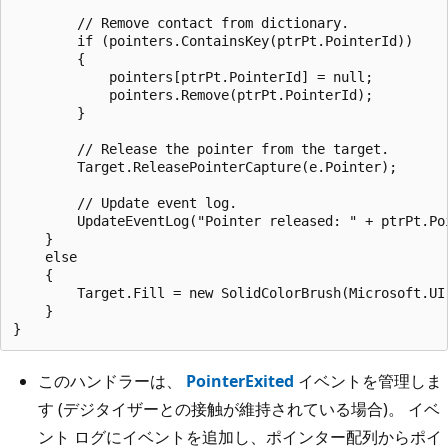
        // Remove contact from dictionary.

        if (pointers.ContainsKey(ptrPt.PointerId))

        {

            pointers[ptrPt.PointerId] = null;

            pointers.Remove(ptrPt.PointerId);

        }

        // Release the pointer from the target.

        Target.ReleasePointerCapture(e.Pointer);

        // Update event log.

        UpdateEventLog("Pointer released: " + ptrPt.Poi
    }

    else

    {

        Target.Fill = new SolidColorBrush(Microsoft.UI.
    }

このハンドラーは、
PointerExited
イベントを管理しま
す (デジタイザーとの接触が維持されている場合)。 イベ
ント ログにイベントを追加し、ポインター配列からポイ