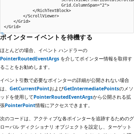
                        Grid.ColumnSpan="2">

            </RichTextBlock>

        </ScrollViewer>

    </Grid>

ポインター イベントを待機する
ほとんどの場合、イベント ハンドラーの
PointerRoutedEventArgs
を介してポインター情報を取得す
ることをお勧めします。
イベント引数で必要なポインターの詳細が公開されない場合
は、
GetCurrentPoint
および
GetIntermediatePoints
のメソ
ッドを使用して
PointerRoutedEventArgs
から公開される拡
張
PointerPoint
情報にアクセスできます。
次のコードは、アクティブな各ポインターを追跡するためのグ
ローバル ディクショナリ オブジェクトを設定し、ターゲット