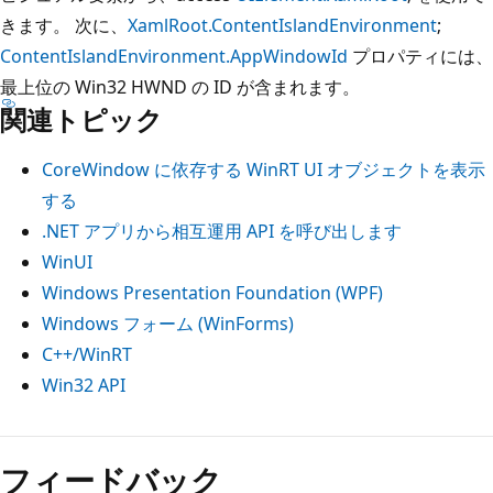
きます。 次に、
XamlRoot.ContentIslandEnvironment
;
ContentIslandEnvironment.AppWindowId
プロパティには、
最上位の Win32 HWND の ID が含まれます。
関連トピック
CoreWindow に依存する WinRT UI オブジェクトを表示
する
.NET アプリから相互運用 API を呼び出します
WinUI
Windows Presentation Foundation (WPF)
Windows フォーム (WinForms)
C++/WinRT
Win32 API
読
み
フィードバック