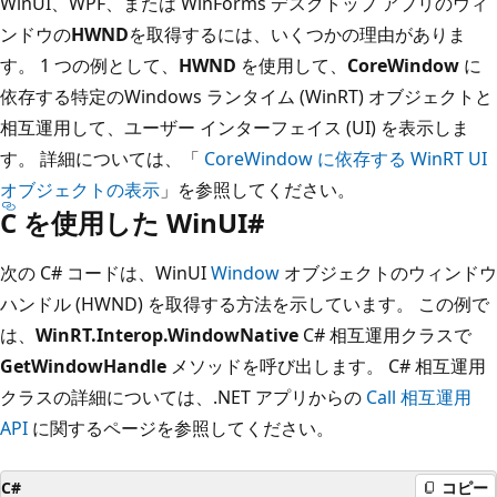
WinUI、WPF、または WinForms デスクトップ アプリのウィ
ンドウの
HWND
を取得するには、いくつかの理由がありま
す。 1 つの例として、
HWND
を使用して、
CoreWindow
に
依存する特定のWindows ランタイム (WinRT) オブジェクトと
相互運用して、ユーザー インターフェイス (UI) を表示しま
す。 詳細については、「
CoreWindow に依存する WinRT UI
オブジェクトの表示
」を参照してください。
C を使用した WinUI#
次の C# コードは、WinUI
Window
オブジェクトのウィンドウ
ハンドル (HWND) を取得する方法を示しています。 この例で
は、
WinRT.Interop.WindowNative
C# 相互運用クラスで
GetWindowHandle
メソッドを呼び出します。 C# 相互運用
クラスの詳細については、.NET アプリからの
Call 相互運用
API
に関するページを参照してください。
C#
コピー