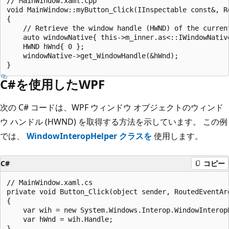
// MainWindow.xaml.cpp

void MainWindow::myButton_Click(IInspectable const&, Ro
{

    // Retrieve the window handle (HWND) of the current
    auto windowNative{ this->m_inner.as<::IWindowNative
    HWND hWnd{ 0 };

    windowNative->get_WindowHandle(&hWnd);

C#を使用したWPF
次の C# コードは、WPF ウィンドウ オブジェクトのウィンド
ウ ハンドル (HWND) を取得する方法を示しています。 この例
では、
WindowInteropHelper クラスを
使用します。
C#
コピー
// MainWindow.xaml.cs

private void Button_Click(object sender, RoutedEventArg
{

    var wih = new System.Windows.Interop.WindowInteropH
    var hWnd = wih.Handle;
