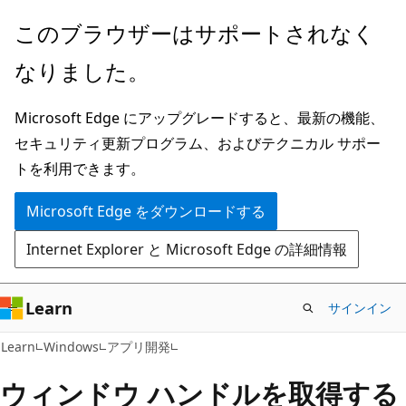
メ
このブラウザーはサポートされなく
イ
なりました。
ン
コ
Microsoft Edge にアップグレードすると、最新の機能、
ン
セキュリティ更新プログラム、およびテクニカル サポー
テ
トを利用できます。
ン
ツ
Microsoft Edge をダウンロードする
に
Internet Explorer と Microsoft Edge の詳細情報
ス
キ
ッ
Learn
サインイン
プ
Learn
Windows
アプリ開発
ウィンドウ ハンドルを取得する