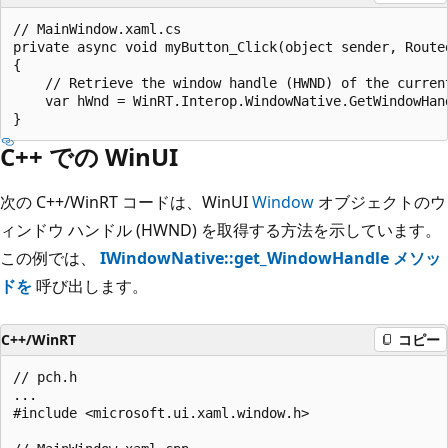
// MainWindow.xaml.cs

private async void myButton_Click(object sender, Routed
{

    // Retrieve the window handle (HWND) of the current
    var hWnd = WinRT.Interop.WindowNative.GetWindowHand
C++ での WinUI
次の C++/WinRT コードは、WinUI
Window
オブジェクトのウ
ィンドウ ハンドル (HWND) を取得する方法を示しています。
この例では、
IWindowNative::get_WindowHandle メソッ
ドを
呼び出します。
C++/WinRT
コピー
// pch.h

...

#include <microsoft.ui.xaml.window.h>
