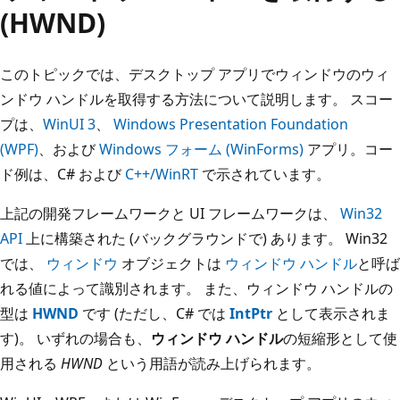
(HWND)
このトピックでは、デスクトップ アプリでウィンドウのウィ
ンドウ ハンドルを取得する方法について説明します。 スコー
プは、
WinUI 3
、
Windows Presentation Foundation
(WPF)
、および
Windows フォーム (WinForms)
アプリ。コー
ド例は、C# および
C++/WinRT
で示されています。
上記の開発フレームワークと UI フレームワークは、
Win32
API
上に構築された (バックグラウンドで) あります。 Win32
では、
ウィンドウ
オブジェクトは
ウィンドウ ハンドル
と呼ば
れる値によって識別されます。 また、ウィンドウ ハンドルの
型は
HWND
です (ただし、C# では
IntPtr
として表示されま
す)。 いずれの場合も、
ウィンドウ ハンドル
の短縮形として使
用される
HWND
という用語が読み上げられます。