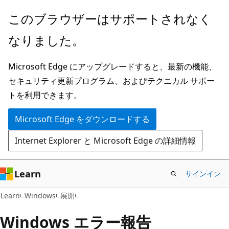
メ
このブラウザーはサポートされなく
イ
なりました。
ン
コ
Microsoft Edge にアップグレードすると、最新の機能、
ン
セキュリティ更新プログラム、およびテクニカル サポー
テ
トを利用できます。
ン
ツ
Microsoft Edge をダウンロードする
に
Internet Explorer と Microsoft Edge の詳細情報
ス
キ
ッ
Learn
サインイン
プ
Learn
Windows
展開
Windows エラー報告