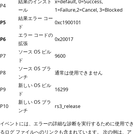
結果のインスト
x=default, 0=Success,
P4
ール
1=Failure,2=Cancel, 3=Blocked
結果エラー コー
P5
0xc1900101
ド
エラー コードの
P6
0x20017
拡張
ソース OS ビル
P7
9600
ド
ソース OS ブラ
P8
通常は使用できません
ンチ
新しい OS ビル
P9
16299
ド
新しい OS ブラ
P10
rs3_release
ンチ
イベントには、エラーの詳細な診断を実行するために使用でき
るログ ファイルへのリンクも含まれています。 次の例は、ア