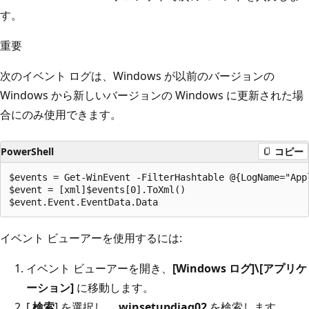
す。
重要
次のイベント ログは、Windows が以前のバージョンの
Windows から新しいバージョンの Windows に更新された場
合にのみ使用できます。
PowerShell
コピー
$events = Get-WinEvent -FilterHashtable @{LogName="App
$event = [xml]$events[0].ToXml()

イベント ビューアーを使用するには:
イベント ビューアーを開き、
[Windows ログ]\[アプリケ
ーション]
に移動します。
[
検索
] を選択し、
winsetupdiag02
を検索します。