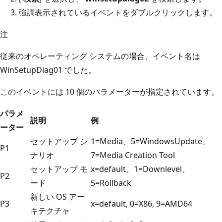
強調表示されているイベントをダブルクリックします。
注
従来のオペレーティング システムの場合、イベント名は
WinSetupDiag01 でした。
このイベントには 10 個のパラメーターが指定されています。
パラメ
説明
例
ーター
セットアップ シ
1=Media、5=WindowsUpdate、
P1
ナリオ
7=Media Creation Tool
セットアップ モ
x=default、1=Downlevel、
P2
ード
5=Rollback
新しい OS アー
P3
x=default, 0=X86, 9=AMD64
キテクチャ