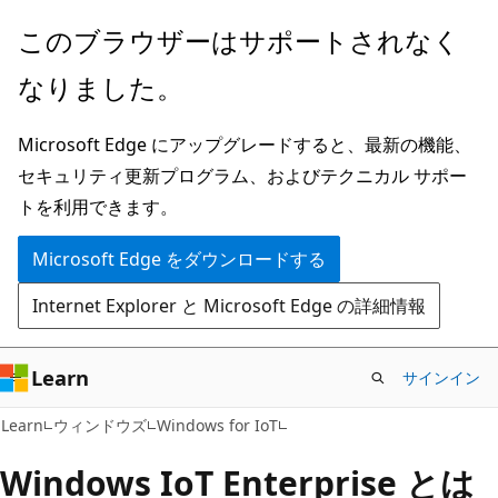
メ
このブラウザーはサポートされなく
イ
なりました。
ン
コ
Microsoft Edge にアップグレードすると、最新の機能、
ン
セキュリティ更新プログラム、およびテクニカル サポー
テ
トを利用できます。
ン
ツ
Microsoft Edge をダウンロードする
に
Internet Explorer と Microsoft Edge の詳細情報
ス
キ
ッ
Learn
サインイン
プ
Learn
ウィンドウズ
Windows for IoT
Windows IoT Enterprise とは