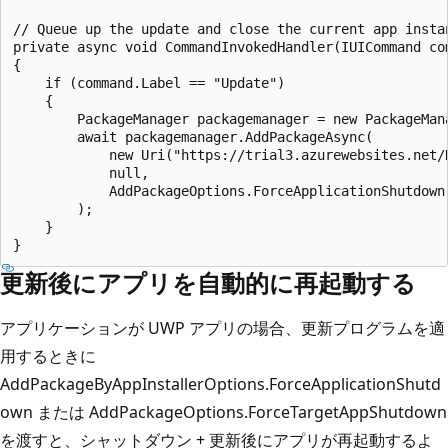
// Queue up the update and close the current app instan
private async void CommandInvokedHandler(IUICommand com
{

    if (command.Label == "Update")

    {

        PackageManager packagemanager = new PackageMana
        await packagemanager.AddPackageAsync(

            new Uri("https://trial3.azurewebsites.net/H
            null,

            AddPackageOptions.ForceApplicationShutdown

        );

    }

更新後にアプリを自動的に再起動する
アプリケーションが UWP アプリの場合、更新プログラムを適
用するときに
AddPackageByAppInstallerOptions.ForceApplicationShutd
own または AddPackageOptions.ForceTargetAppShutdown
を渡すと、シャットダウン + 更新後にアプリが再起動するよ