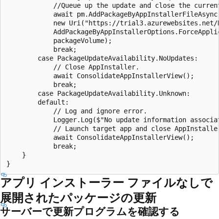
            //Queue up the update and close the current
            await pm.AddPackageByAppInstallerFileAsync(
            new Uri("https://trial3.azurewebsites.net/H
            AddPackageByAppInstallerOptions.ForceApplic
            packageVolume);

            break;

        case PackageUpdateAvailability.NoUpdates:

            // Close AppInstaller.

            await ConsolidateAppInstallerView();

            break;

        case PackageUpdateAvailability.Unknown:

        default:

            // Log and ignore error.

            Logger.Log($"No update information associa
            // Launch target app and close AppInstaller
            await ConsolidateAppInstallerView();

            break;

    }

アプリ インストーラー ファイルなしで
展開されたパッケージの更新
サーバーで更新プログラムを確認する