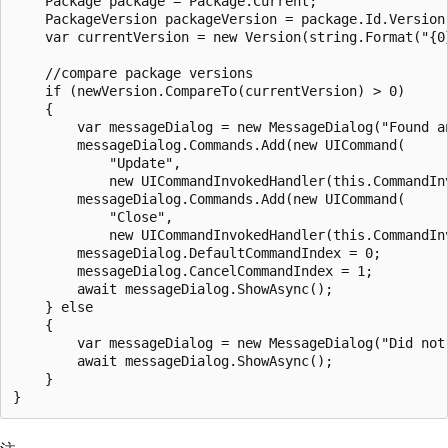
    Package package = Package.Current;

    PackageVersion packageVersion = package.Id.Version;
    var currentVersion = new Version(string.Format("{0
    //compare package versions

    if (newVersion.CompareTo(currentVersion) > 0)

    {

        var messageDialog = new MessageDialog("Found an
        messageDialog.Commands.Add(new UICommand(

            "Update",

            new UICommandInvokedHandler(this.CommandInv
        messageDialog.Commands.Add(new UICommand(

            "Close",

            new UICommandInvokedHandler(this.CommandInv
        messageDialog.DefaultCommandIndex = 0;

        messageDialog.CancelCommandIndex = 1;

        await messageDialog.ShowAsync();

    } else

    {

        var messageDialog = new MessageDialog("Did not 
        await messageDialog.ShowAsync();

    }
