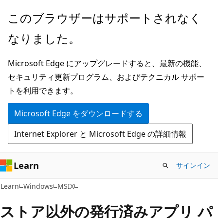
メ
このブラウザーはサポートされなく
イ
なりました。
ン
コ
Microsoft Edge にアップグレードすると、最新の機能、
ン
セキュリティ更新プログラム、およびテクニカル サポー
テ
トを利用できます。
ン
ツ
Microsoft Edge をダウンロードする
に
Internet Explorer と Microsoft Edge の詳細情報
ス
キ
ッ
Learn
サインイン
プ
Learn
Windows
MSIX
ストア以外の発行済みアプリ パ