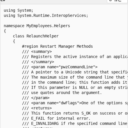
using System;

using System.Runtime.InteropServices;

namespace MyEmployees.Helpers

{

    class RelaunchHelper

    {

        #region Restart Manager Methods

        /// <summary>

        /// Registers the active instance of an applica
        /// </summary>

        /// <param name="pwzCommandLine">

        /// A pointer to a Unicode string that specifi
        /// The maximum size of the command line that 
        /// in the command line; this function adds it 
        /// If this parameter is NULL or an empty stri
        /// use quotes around the argument.

        /// </param>

        /// <param name="dwFlags">One of the options sp
        /// <returns>

        /// This function returns S_OK on success or on
        /// E_FAIL for internal error.

        /// E_INVALIDARG if rhe specified command line 