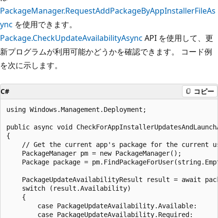
PackageManager.RequestAddPackageByAppInstallerFileAs
ync
を使用できます。
Package.CheckUpdateAvailabilityAsync
API を使用して、更
新プログラムが利用可能かどうかを確認できます。 コード例
を次に示します。
C#
コピー
using Windows.Management.Deployment;

public async void CheckForAppInstallerUpdatesAndLaunch
{

    // Get the current app's package for the current us
    PackageManager pm = new PackageManager();

    Package package = pm.FindPackageForUser(string.Empt
    PackageUpdateAvailabilityResult result = await pac
    switch (result.Availability)

    {

        case PackageUpdateAvailability.Available:

        case PackageUpdateAvailability.Required:
