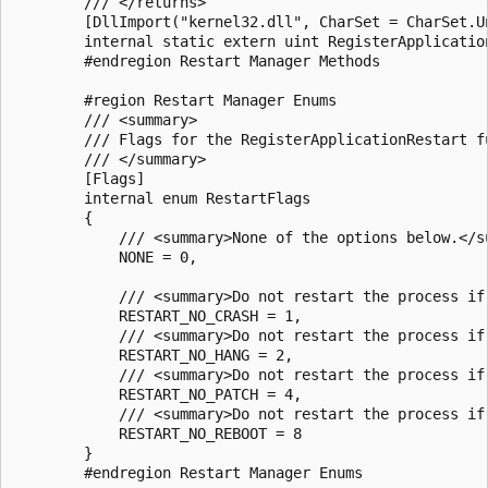
        /// </returns>

        [DllImport("kernel32.dll", CharSet = CharSet.Un
        internal static extern uint RegisterApplicatio
        #endregion Restart Manager Methods

        #region Restart Manager Enums

        /// <summary>

        /// Flags for the RegisterApplicationRestart fu
        /// </summary>

        [Flags]

        internal enum RestartFlags

        {

            /// <summary>None of the options below.</su
            NONE = 0,

            /// <summary>Do not restart the process if
            RESTART_NO_CRASH = 1,

            /// <summary>Do not restart the process if
            RESTART_NO_HANG = 2,

            /// <summary>Do not restart the process if
            RESTART_NO_PATCH = 4,

            /// <summary>Do not restart the process if
            RESTART_NO_REBOOT = 8

        }

        #endregion Restart Manager Enums
