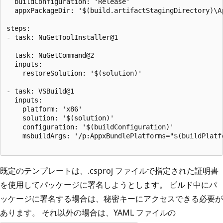
  buildConfiguration: 'Release'

  appxPackageDir: '$(build.artifactStagingDirectory)\Ap
steps:

- task: NuGetToolInstaller@1

- task: NuGetCommand@2

  inputs:

    restoreSolution: '$(solution)'

- task: VSBuild@1

  inputs:

    platform: 'x86'

    solution: '$(solution)'

    configuration: '$(buildConfiguration)'

    msbuildArgs: '/p:AppxBundlePlatforms="$(buildPlatf
既定のテンプレートは、.csproj ファイルで指定された証明書
を使用してパッケージに署名しようとします。 ビルド中にパ
ッケージに署名する場合は、秘密キーにアクセスできる必要が
あります。 それ以外の場合は、YAML ファイルの