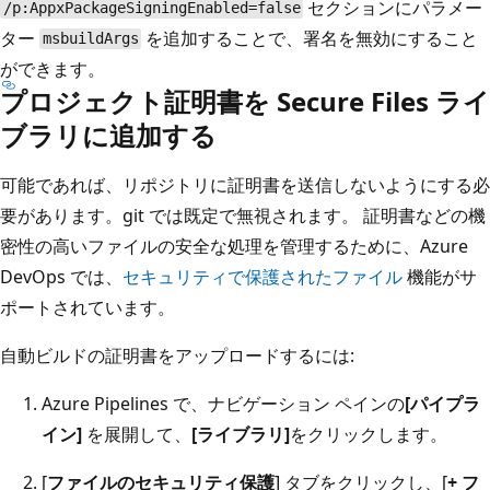
セクションにパラメー
/p:AppxPackageSigningEnabled=false
ター
を追加することで、署名を無効にすること
msbuildArgs
ができます。
プロジェクト証明書を Secure Files ライ
ブラリに追加する
可能であれば、リポジトリに証明書を送信しないようにする必
要があります。git では既定で無視されます。 証明書などの機
密性の高いファイルの安全な処理を管理するために、Azure
DevOps では、
セキュリティで保護されたファイル
機能がサ
ポートされています。
自動ビルドの証明書をアップロードするには:
Azure Pipelines で、ナビゲーション ペインの
[パイプラ
イン]
を展開して、
[ライブラリ]
をクリックします。
[
ファイルのセキュリティ保護
] タブをクリックし、[
+ フ