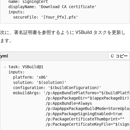
  name: signingCert

  displayName: 'Download CA certificate'

  inputs:

次に、署名証明書を参照するように VSBuild タスクを更新し
ます。
yml
コピー
- task: VSBuild@1

  inputs:

    platform: 'x86'

    solution: '$(solution)'

    configuration: '$(buildConfiguration)'

    msbuildArgs: '/p:AppxBundlePlatforms="$(buildPlatfo
                  /p:AppxPackageDir="$(appxPackageDir)"
                  /p:AppxBundle=Always 

                  /p:UapAppxPackageBuildMode=StoreUploa
                  /p:AppxPackageSigningEnabled=true

                  /p:PackageCertificateThumbprint="" 
