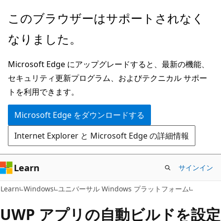
メ
このブラウザーはサポートされなく
イ
なりました。
ン
コ
Microsoft Edge にアップグレードすると、最新の機能、
ン
セキュリティ更新プログラム、およびテクニカル サポー
テ
トを利用できます。
ン
ツ
Microsoft Edge をダウンロードする
に
Internet Explorer と Microsoft Edge の詳細情報
ス
キ
ッ
Learn
サインイン
プ
Learn
Windows
ユニバーサル Windows プラットフォーム
UWP アプリの自動ビルドを設定