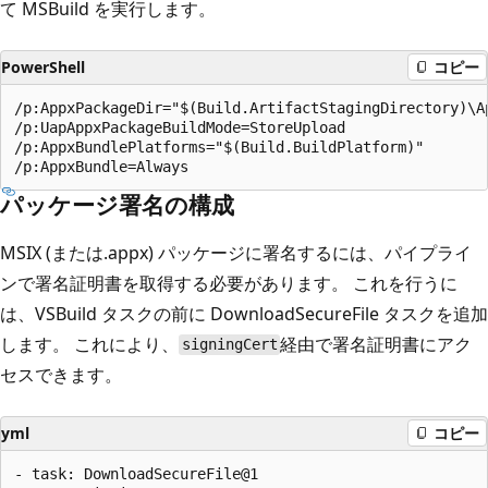
て MSBuild を実行します。
PowerShell
コピー
/p:AppxPackageDir="$(Build.ArtifactStagingDirectory)\Ap
/p:UapAppxPackageBuildMode=StoreUpload

/p:AppxBundlePlatforms="$(Build.BuildPlatform)"

パッケージ署名の構成
MSIX (または.appx) パッケージに署名するには、パイプライ
ンで署名証明書を取得する必要があります。 これを行うに
は、VSBuild タスクの前に DownloadSecureFile タスクを追加
します。 これにより、
経由で署名証明書にアク
signingCert
セスできます。
yml
コピー
- task: DownloadSecureFile@1
