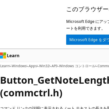
メ
このブラウザー
イ
ン
Microsoft Ed
コ
ートを利用できます。
ン
Microsoft Edge
テ
ン
ツ
Learn
に
Learn
Windows
Apps
Win32
API
Windows コントロール
Commct
ス
キ
Button_GetNoteLeng
ッ
(commctrl.h)
プ
コマンド リンクの説明に表示されるノート テキストの長さを