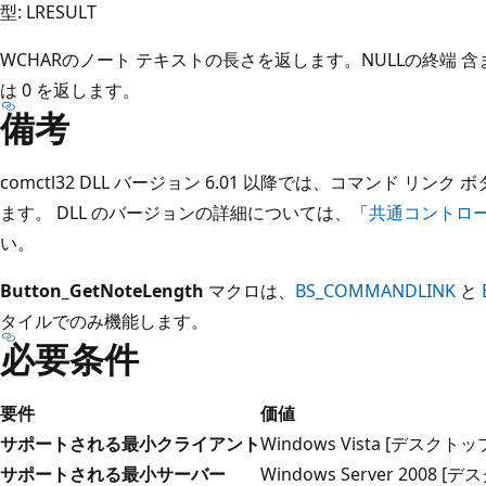
型: LRESULT
WCHAR
のノート テキストの長さを返します。NULLの終端
含
は 0 を返します。
備考
comctl32 DLL バージョン 6.01 以降では、コマンド リ
ます。 DLL のバージョンの詳細については、「
共通コントロー
い。
Button_GetNoteLength
マクロは、
BS_COMMANDLINK
と
タイルでのみ機能します。
必要条件
要件
価値
サポートされる最小クライアント
Windows Vista [デスクト
サポートされる最小サーバー
Windows Server 2008