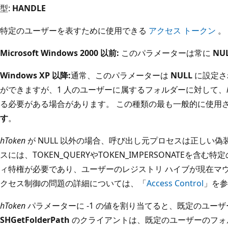
型:
HANDLE
特定のユーザーを表すために使用できる
アクセス トークン
。
Microsoft Windows 2000 以前:
このパラメーターは常に
NU
Windows XP 以降:
通常、このパラメーターは
NULL
に設定さ
ができますが、1 人のユーザーに属するフォルダーに対して
、h
る必要がある場合があります。 この種類の最も一般的に使用
す
。
hToken
が NULL 以外の場合、呼び出し元プロセスは正しい偽
スには、TOKEN_QUERYやTOKEN_IMPERSONATEを
ィ特権が必要であり、ユーザーのレジストリ ハイブが現在マ
クセス制御の問題の詳細については、「
Access Control
」を参
hToken
パラメーターに -1 の値を割り当てると、既定のユー
SHGetFolderPath
のクライアントは、既定のユーザーのフォル