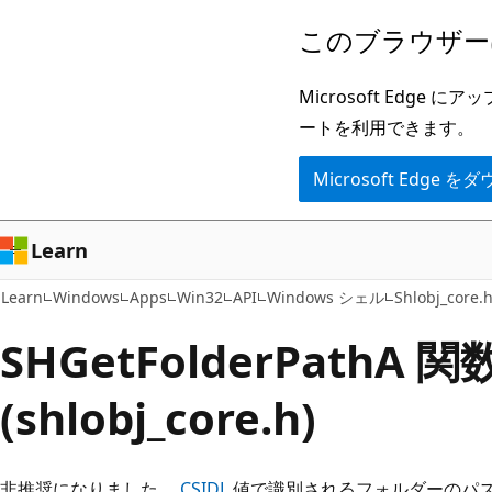
メ
このブラウザー
イ
ン
Microsoft Ed
コ
ートを利用できます。
ン
Microsoft Edge
テ
ン
ツ
Learn
に
Learn
Windows
Apps
Win32
API
Windows シェル
Shlobj_core.
ス
キ
SHGetFolderPathA 関
ッ
(shlobj_core.h)
プ
非推奨になりました。
CSIDL
値で識別されるフォルダーのパ