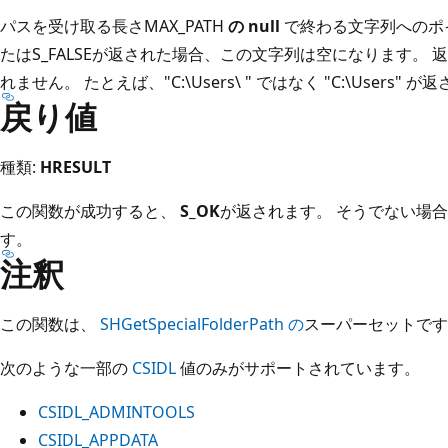
パスを受け取る長さMAX_PATH
の null
で終わる文字列へのポ
たはS_FALSEが返された場合、この文字列は空になります。
れません。 たとえば、"C:\Users\ " ではなく "C:\Users" 
戻り値
種類:
HRESULT
この関数が成功すると、
S_OK
が返されます。 そうでない場
す。
注釈
この関数は、
SHGetSpecialFolderPath の
スーパーセットです
次のような一部の
CSIDL
値のみがサポートされています。
CSIDL_ADMINTOOLS
CSIDL_APPDATA