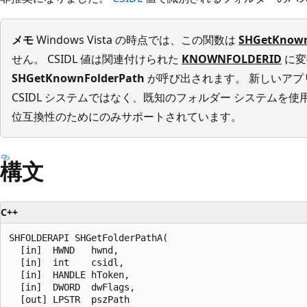
メモ
Windows Vista の時点では、この関数は
SHGetKnown
せん。 CSIDL 値は関連付けられた
KNOWNFOLDERID
に変
SHGetKnownFolderPath
が呼び出されます。 新しいアプ
CSIDL システムではなく、既知のフォルダー システムを
位互換性のためにのみサポートされています。
構文
C++
SHFOLDERAPI SHGetFolderPathA(

  [in]  HWND   hwnd,

  [in]  int    csidl,

  [in]  HANDLE hToken,

  [in]  DWORD  dwFlags,

  [out] LPSTR  pszPath
