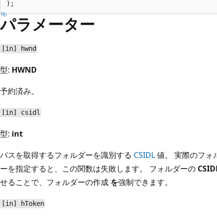
パラメーター
[in] hwnd
型:
HWND
予約済み。
[in] csidl
型:
int
パスを取得するフォルダーを識別する
CSIDL
値。 実際のフォ
ーを指定すると、この関数は失敗します。 フォルダーの
CSID
せることで、フォルダーの作成
を
強制できます。
[in] hToken