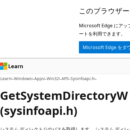
メ
このブラウザー
イ
ン
Microsoft Ed
コ
ートを利用できます。
ン
Microsoft Edge
テ
ン
ツ
Learn
に
Learn
Windows
Apps
Win32
API
Sysinfoapi.h
ス
キ
GetSystemDirectory
ッ
(sysinfoapi.h)
プ
システム ディレクトリのパスを取得します。 システム ディレ