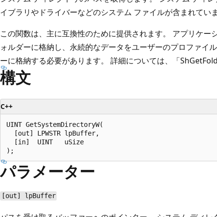
イブラリやドライバーなどのシステム ファイルが含まれてい
この関数は、主に互換性のために提供されます。 アプリケーションは、
ォルダーに格納し、永続的なデータをユーザーのプロファイル
ーに格納する必要があります。 詳細については、「ShGetFolde
構文
C++
UINT GetSystemDirectoryW(

  [out] LPWSTR lpBuffer,

  [in]  UINT   uSize

パラメーター
[out] lpBuffer
パスを受け取るバッファーへのポインター。 システム ディレ