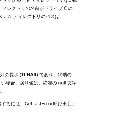
ィレクトリの名前がドライブ C の
るシステム ディレクトリのパスは
の長さ (
TCHAR
) であり、終端の
い場合、戻り値は、終端の null 文字
。
は、GetLastError
呼び出しま