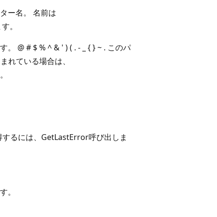
ター名。 名前は
ます。
& ' ) ( . - _ { } ~ . このパ
含まれている場合は、
す。
は、GetLastError
呼び出しま
す。