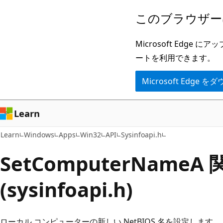
メ
このブラウザー
イ
ン
Microsoft Ed
コ
ートを利用できます。
ン
Microsoft Edge
テ
ン
ツ
Learn
に
Learn
Windows
Apps
Win32
API
Sysinfoapi.h
ス
キ
SetComputerNameA 
ッ
(sysinfoapi.h)
プ
ローカル コンピューターの新しい NetBIOS 名を設定しま