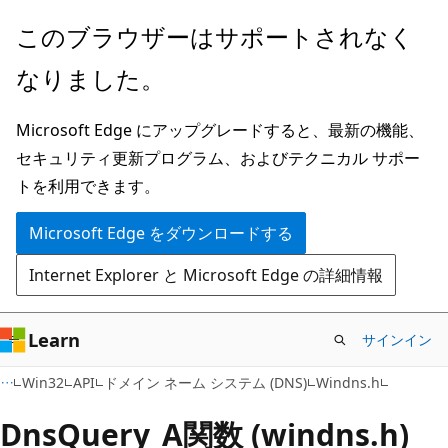
メ
このブラウザーはサポートされなく
イ
なりました。
ン
コ
Microsoft Edge にアップグレードすると、最新の機能、
ン
セキュリティ更新プログラム、およびテクニカル サポー
テ
トを利用できます。
ン
ツ
Microsoft Edge をダウンロードする
に
Internet Explorer と Microsoft Edge の詳細情報
ス
キ
ッ
Learn
サインイン
プ
Win32
API
ドメイン ネーム システム (DNS)
Windns.h
DnsQuery_A関数 (windns.h)