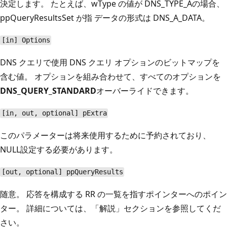
決定します。 たとえば、
wType
の値が
DNS_TYPE_A
の場合、
ppQueryResultsSet が指
データの形式は
DNS_A_DATA
。
[in] Options
DNS クエリで使用
DNS クエリ オプションのビットマップを
含む値。 オプションを組み合わせて、すべてのオプションを
DNS_QUERY_STANDARD
オーバーライドできます。
[in, out, optional] pExtra
このパラメーターは将来使用するために予約されており、
NULL
設定する必要があります。
[out, optional] ppQueryResults
随意。 応答を構成する RR の一覧を指すポインターへのポイン
ター。 詳細については、「解説」セクションを参照してくだ
さい。