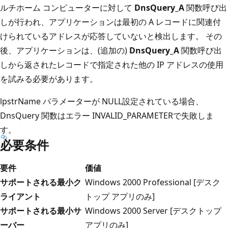
ルチホーム コンピューターに対して
DnsQuery_A
関数呼び出
しが行われ、アプリケーションは最初の A レコードに関連付
けられているアドレスが応答していないと検出します。 その
後、アプリケーションは、(追加の)
DnsQuery_A
関数呼び出
しから返されたレコードで指定された他の IP アドレスの使用
を試みる必要があります。
lpstrName
パラメーターが NULL
設定されている場合、
DnsQuery
関数はエラー
INVALID_PARAMETER
で失敗しま
す。
必要条件
要件
価値
サポートされる最小ク
Windows 2000 Professional [デスク
ライアント
トップ アプリのみ]
サポートされる最小サ
Windows 2000 Server [デスクトップ
ーバー
アプリのみ]