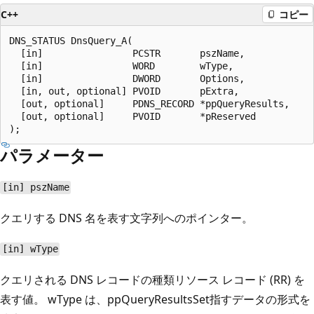
C++
コピー
DNS_STATUS DnsQuery_A(

  [in]                PCSTR       pszName,

  [in]                WORD        wType,

  [in]                DWORD       Options,

  [in, out, optional] PVOID       pExtra,

  [out, optional]     PDNS_RECORD *ppQueryResults,

  [out, optional]     PVOID       *pReserved

パラメーター
[in] pszName
クエリする DNS 名を表す文字列へのポインター。
[in] wType
クエリされる DNS レコードの種類
リソース レコード (RR) を
表す値。
wType
は、ppQueryResultsSet
指すデータの形式を