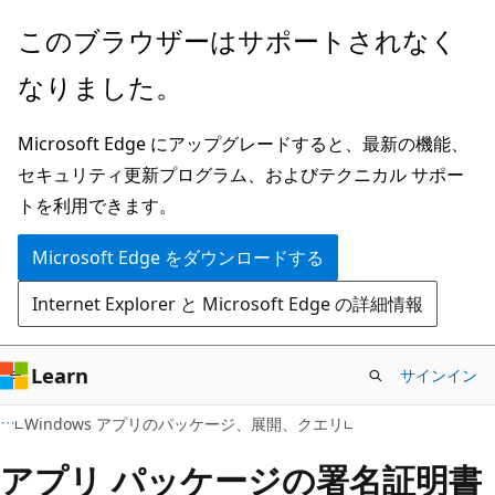
メ
このブラウザーはサポートされなく
イ
なりました。
ン
コ
Microsoft Edge にアップグレードすると、最新の機能、
ン
セキュリティ更新プログラム、およびテクニカル サポー
テ
トを利用できます。
ン
ツ
Microsoft Edge をダウンロードする
に
Internet Explorer と Microsoft Edge の詳細情報
ス
キ
ッ
Learn
サインイン
プ
Windows アプリのパッケージ、展開、クエリ
アプリ パッケージの署名証明書