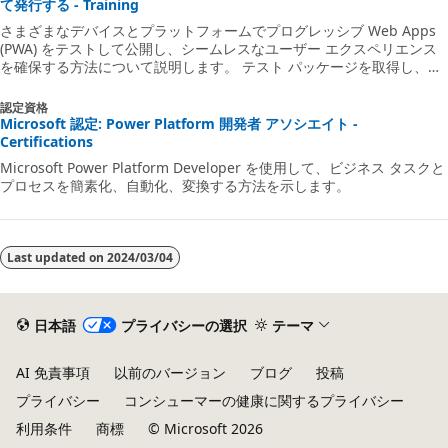
て発行する - Training
さまざまなデバイスとプラットフォームでプログレッシブ Web Apps
(PWA) をテストして公開し、シームレスなユーザー エクスペリエンス
を確保する方法について説明します。 テスト パッケージを取得し、さ
まざまなブラウザーとデバイスでテストし、ガイドラインに従います。
PWABuilder を使用して、PWA をパッケージ化して Microsoft Store
認定資格
に提出し、アプリ名を予約し、Microsoft パートナー センターを移動
Microsoft 認定: Power Platform 開発者 アソシエイト -
して公開を成功させます。 この有益なガイドを使用して、PWA 開発ス
Certifications
キルを強化し、アプリのパフォーマンスを向上させ、リーチします。
Microsoft Power Platform Developer を使用して、ビジネス タスクと
プロセスを簡素化、自動化、変換する方法を示します。
Last updated on
2024/03/04
日本語
プライバシーの選択
テーマ
AI 免責事項
以前のバージョン
ブログ
投稿
プライバシー
コンシューマーの健康に関するプライバシー
利用条件
商標
© Microsoft 2026