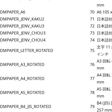
mm
DMPAPER_A6
70
A6 105 
DMPAPER_JENV_KAKU2
71
日本語封
DMPAPER_JENV_KAKU3
72
日本語封
DMPAPER_JENV_CHOU3
73
日本語封
DMPAPER_JENV_CHOU4
74
日本語封
文字 11 x
DMPAPER_LETTER_ROTATED
75
インチ
A3 回転 4
DMPAPER_A3_ROTATED
76
mm
A4 回転 2
DMPAPER_A4_ROTATED
77
mm
A5 回転 2
DMPAPER_A5_ROTATED
78
mm
B4 (JIS
DMPAPER_B4_JIS_ROTATED
79
257 mm