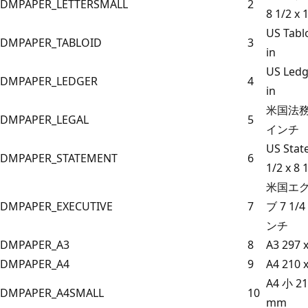
DMPAPER_LETTERSMALL
2
8 1/2 
US Tablo
DMPAPER_TABLOID
3
in
US Ledg
DMPAPER_LEDGER
4
in
米国法務 8
DMPAPER_LEGAL
5
インチ
US Stat
DMPAPER_STATEMENT
6
1/2 x 8 
米国エ
DMPAPER_EXECUTIVE
7
ブ 7 1/4
ンチ
DMPAPER_A3
8
A3 297 
DMPAPER_A4
9
A4 210 
A4 小 21
DMPAPER_A4SMALL
10
mm