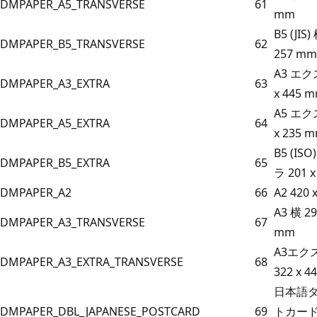
DMPAPER_A5_TRANSVERSE
61
mm
B5 (JIS)
DMPAPER_B5_TRANSVERSE
62
257 mm
A3 エク
DMPAPER_A3_EXTRA
63
x 445 
A5 エク
DMPAPER_A5_EXTRA
64
x 235 
B5 (IS
DMPAPER_B5_EXTRA
65
ラ 201 
DMPAPER_A2
66
A2 420 
A3 横 29
DMPAPER_A3_TRANSVERSE
67
mm
A3エク
DMPAPER_A3_EXTRA_TRANSVERSE
68
322 x 4
日本語
DMPAPER_DBL_JAPANESE_POSTCARD
69
トカード 2