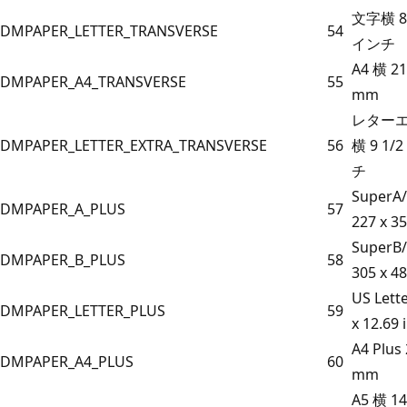
文字横 8 
DMPAPER_LETTER_TRANSVERSE
54
インチ
A4 横 21
DMPAPER_A4_TRANSVERSE
55
mm
レター
DMPAPER_LETTER_EXTRA_TRANSVERSE
56
横 9 1/2
チ
SuperA
DMPAPER_A_PLUS
57
227 x 3
SuperB
DMPAPER_B_PLUS
58
305 x 4
US Lette
DMPAPER_LETTER_PLUS
59
x 12.69 
A4 Plus 
DMPAPER_A4_PLUS
60
mm
A5 横 14