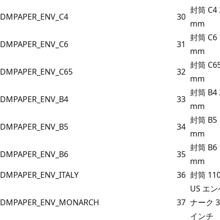
封筒 C4 2
DMPAPER_ENV_C4
30
mm
封筒 C6 1
DMPAPER_ENV_C6
31
mm
封筒 C65 
DMPAPER_ENV_C65
32
mm
封筒 B4 2
DMPAPER_ENV_B4
33
mm
封筒 B5 1
DMPAPER_ENV_B5
34
mm
封筒 B6 1
DMPAPER_ENV_B6
35
mm
DMPAPER_ENV_ITALY
36
封筒 110
US エ
DMPAPER_ENV_MONARCH
37
ナーク 3.8
インチ