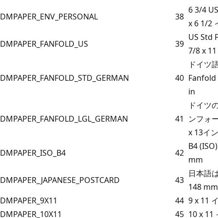
6 3/4 U
DMPAPER_ENV_PERSONAL
38
x 6 1/
US Std 
DMPAPER_FANFOLD_US
39
7/8 x 11
ドイツ語 
DMPAPER_FANFOLD_STD_GERMAN
40
Fanfold 
in
ドイツ
DMPAPER_FANFOLD_LGL_GERMAN
41
ンフォール
x 13イ
B4 (ISO)
DMPAPER_ISO_B4
42
mm
日本語はが
DMPAPER_JAPANESE_POSTCARD
43
148 mm
DMPAPER_9X11
44
9 x 11
DMPAPER_10X11
45
10 x 1