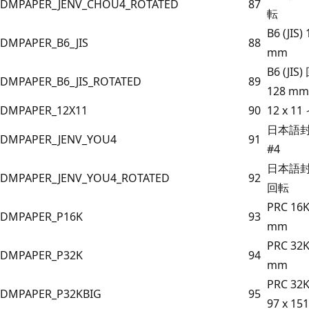
DMPAPER_JENV_CHOU4_ROTATED
87
転
B6 (JIS)
DMPAPER_B6_JIS
88
mm
B6 (JIS
DMPAPER_B6_JIS_ROTATED
89
128 mm
DMPAPER_12X11
90
12 x 1
日本語
DMPAPER_JENV_YOU4
91
#4
日本語封筒
DMPAPER_JENV_YOU4_ROTATED
92
回転
PRC 16K
DMPAPER_P16K
93
mm
PRC 32K
DMPAPER_P32K
94
mm
PRC 32
DMPAPER_P32KBIG
95
97 x 15