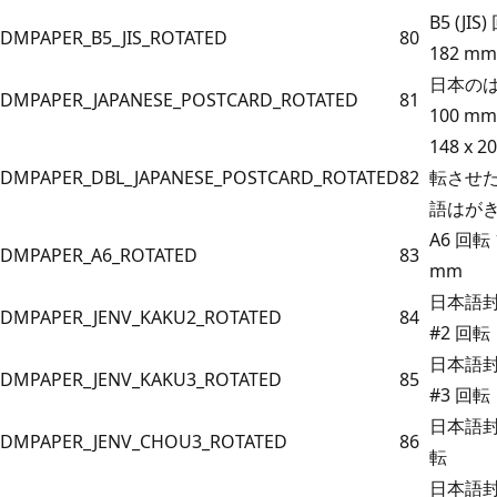
B5 (JIS
DMPAPER_B5_JIS_ROTATED
80
182 mm
日本のはが
DMPAPER_JAPANESE_POSTCARD_ROTATED
81
100 mm
148 x 
DMPAPER_DBL_JAPANESE_POSTCARD_ROTATED
82
転させ
語はが
A6 回転 1
DMPAPER_A6_ROTATED
83
mm
日本語封筒
DMPAPER_JENV_KAKU2_ROTATED
84
#2 回転
日本語封筒
DMPAPER_JENV_KAKU3_ROTATED
85
#3 回転
日本語封
DMPAPER_JENV_CHOU3_ROTATED
86
転
日本語封