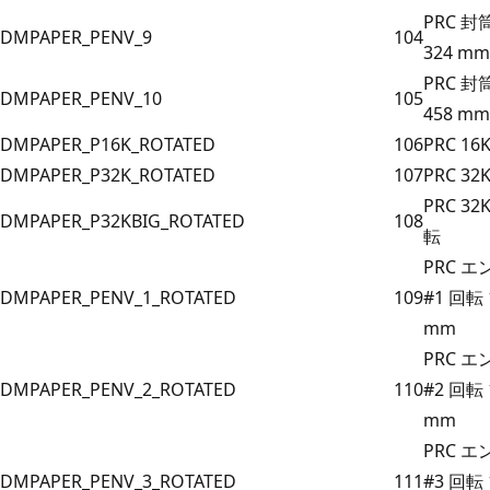
PRC 封筒
DMPAPER_PENV_9
104
324 mm
PRC 封筒
DMPAPER_PENV_10
105
458 mm
DMPAPER_P16K_ROTATED
106
PRC 16
DMPAPER_P32K_ROTATED
107
PRC 32
PRC 32
DMPAPER_P32KBIG_ROTATED
108
転
PRC 
DMPAPER_PENV_1_ROTATED
109
#1 回転 1
mm
PRC 
DMPAPER_PENV_2_ROTATED
110
#2 回転 1
mm
PRC 
DMPAPER_PENV_3_ROTATED
111
#3 回転 1