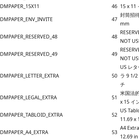
DMPAPER_15X11
46
15 x 1
封筒招待 2
DMPAPER_ENV_INVITE
47
mm
RESERV
DMPAPER_RESERVED_48
48
NOT US
RESERV
DMPAPER_RESERVED_49
49
NOT US
US レ
DMPAPER_LETTER_EXTRA
50
ラ 9 1/2
チ
米国法的追
DMPAPER_LEGAL_EXTRA
51
x 15 
US Tabl
DMPAPER_TABLOID_EXTRA
52
11.69 x 
A4 Extra
DMPAPER_A4_EXTRA
53
12.69 in