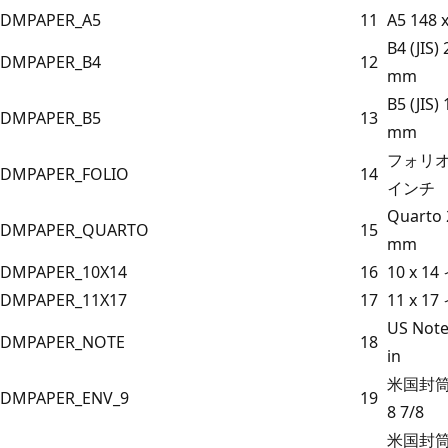
DMPAPER_A5
11
A5 148 
B4 (JIS)
DMPAPER_B4
12
mm
B5 (JIS)
DMPAPER_B5
13
mm
フォリオ 8
DMPAPER_FOLIO
14
インチ
Quarto 
DMPAPER_QUARTO
15
mm
DMPAPER_10X14
16
10 x 1
DMPAPER_11X17
17
11 x 1
US Note 
DMPAPER_NOTE
18
in
米国封筒 #
DMPAPER_ENV_9
19
8 7/8
米国封筒 #