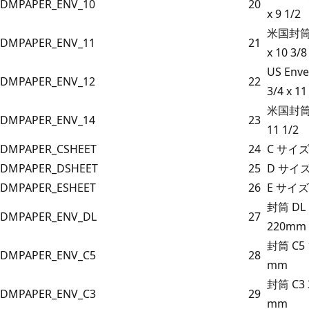
DMPAPER_ENV_10
20
x 9 1/2
米国封筒 #
DMPAPER_ENV_11
21
x 10 3/8
US Enve
DMPAPER_ENV_12
22
3/4 x 11
米国封筒 #
DMPAPER_ENV_14
23
11 1/2
DMPAPER_CSHEET
24
C サイ
DMPAPER_DSHEET
25
D サイ
DMPAPER_ESHEET
26
E サイ
封筒 DL 
DMPAPER_ENV_DL
27
220mm
封筒 C5 1
DMPAPER_ENV_C5
28
mm
封筒 C3 3
DMPAPER_ENV_C3
29
mm