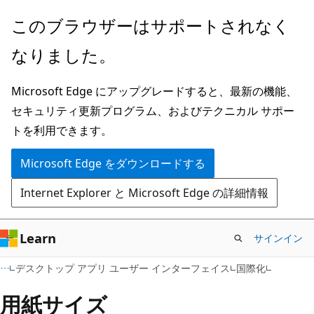
メ
このブラウザーはサポートされなく
イ
なりました。
ン
コ
Microsoft Edge にアップグレードすると、最新の機能、
ン
セキュリティ更新プログラム、およびテクニカル サポー
テ
トを利用できます。
ン
ツ
Microsoft Edge をダウンロードする
に
Internet Explorer と Microsoft Edge の詳細情報
ス
キ
ッ
Learn
サインイン
プ
デスクトップ アプリ ユーザー インターフェイス
国際化
用紙サイズ