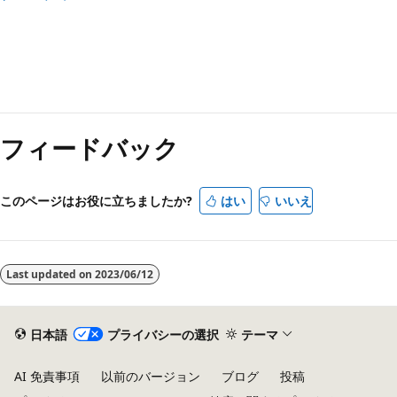
読
み
フィードバック
取
り
モ
このページはお役に立ちましたか?
はい
いいえ
ー
ド
が
Last updated on
2023/06/12
無
効
日本語
プライバシーの選択
テーマ
AI 免責事項
以前のバージョン
ブログ
投稿