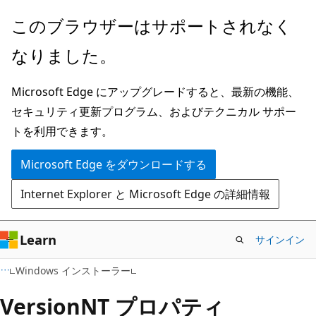
メ
このブラウザーはサポートされなく
イ
なりました。
ン
コ
Microsoft Edge にアップグレードすると、最新の機能、
ン
セキュリティ更新プログラム、およびテクニカル サポー
テ
トを利用できます。
ン
ツ
Microsoft Edge をダウンロードする
に
Internet Explorer と Microsoft Edge の詳細情報
ス
キ
ッ
Learn
サインイン
プ
Windows インストーラー
VersionNT プロパティ