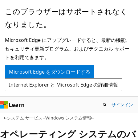
メ
このブラウザーはサポートされなく
イ
なりました。
ン
コ
Microsoft Edge にアップグレードすると、最新の機能、
ン
セキュリティ更新プログラム、およびテクニカル サポー
テ
トを利用できます。
ン
ツ
Microsoft Edge をダウンロードする
に
Internet Explorer と Microsoft Edge の詳細情報
ス
キ
ッ
Learn
サインイン
プ
システム サービス
Windows システム情報
オペレーティング システムのバ