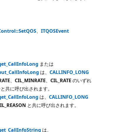
Control::SetQOS
、
ITQOSEvent
:get_CallInfoLong
または
:put_CallInfoLong
は、
CALLINFO_LONG
RATE
、
CIL_MINRATE
、
CIL_RATE
のいずれ
ーと共に呼び出されます。
:get_CallInfoLong
は、
CALLINFO_LONG
IL_REASON
と共に呼び出されます。
get_CallInfoString
は、