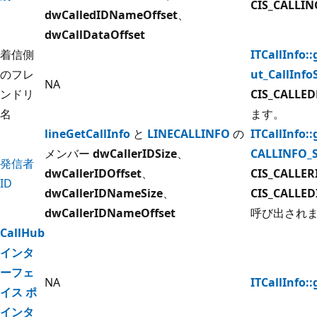
CIS_CALLI
dwCalledIDNameOffset
、
dwCallDataOffset
着信側
ITCallInfo::
のフレ
ut_CallInfo
NA
ンドリ
CIS_CALLE
名
ます。
lineGetCallInfo
と
LINECALLINFO
の
ITCallInfo::
メンバー
dwCallerIDSize
、
CALLINFO_
発信者
dwCallerIDOffset
、
CIS_CALLE
ID
dwCallerIDNameSize
、
CIS_CALLE
dwCallerIDNameOffset
呼び出され
CallHub
インタ
ーフェ
NA
ITCallInfo:
イス ポ
インタ