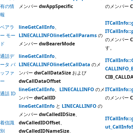
有の情
メンバー
dwAppSpecific
のメンバー
C
報
ITCallInfo:
ベアラ
lineGetCallInfo
、
ITCallInfo:
ー モー
LINECALLINFO
lineSetCallParams
の
のメンバー
ド
メンバー
dwBearerMode
す。
通話デ
lineGetCallInfo
、
ITCallInfo:
ータ バ
LINECALLINFO
lineSetCallData
のメ
CALLINFO_
ッファ
ンバー
dwCallDataSize
および
CIB_CALLD
ー
dwCallDataOffset
lineGetCallInfo
、
LINECALLINFO
のメ
ITCallInfo:
通話 ID
ンバー
dwCallID
のメンバー
C
lineGetCallInfo
と
LINECALLINFO
の
メンバー
dwCalledIDSize
、
ITCallInfo::
着信識
dwCalledIDOffset
、
ut_CallInfo
別
dwCalledIDNameSize
、