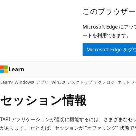
メ
このブラウザー
イ
ン
Microsoft Ed
コ
ートを利用できます。
ン
Microsoft Edge
テ
ン
ツ
Learn
に
Learn
Windows
アプリ
Win32
デスクトップ テクノロジ
ネットワ
ス
キ
セッション情報
ッ
プ
TAPI アプリケーションが適切に機能するには、さまざまな
があります。 たとえば、セッションが "オファリング" 状態