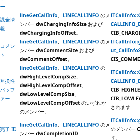
ー
lineGetCallInfo
、
LINECALLINFO
のメ
ITCallInfo:
課金情
ンバー
dwChargingInfoSize
および
CALLINFO_
報
dwChargingInfoOffset
。
CIB_CHARG
lineGetCallInfo
、
LINECALLINFO
のメ
ITCallInfo::
コメン
ンバー
dwCommentSize
および
ut_CallInfo
ト
dwCommentOffset
。
CIS_COMM
lineGetCallInfo
、
LINECALLINFO
の
ITCallInfo:
dwHighLevelCompSize
、
互換性
CALLINFO_
dwHighLevelCompOffset
、
バッフ
CIB_HIGHL
dwLowLevelCompSize
、
ァー
CIB_LOWLE
dwLowLevelCompOffset
のいずれか
されます
のメンバー。
ITCallInfo:
lineGetCallInfo
、
LINECALLINFO
のメ
完了 ID
のメンバー
C
ンバー
dwCompletionID
す。