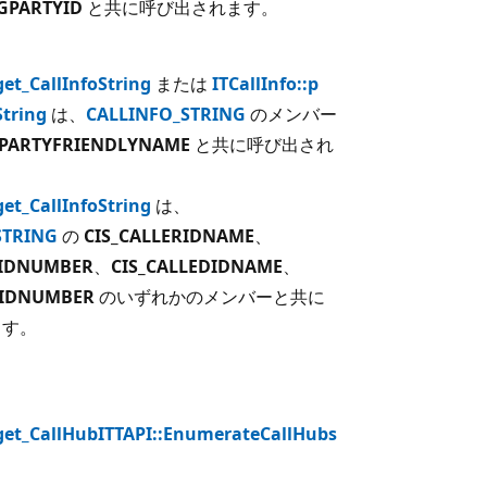
NGPARTYID
と共に呼び出されます。
get_CallInfoString
または
ITCallInfo::p
String
は、
CALLINFO_STRING
のメンバー
DPARTYFRIENDLYNAME
と共に呼び出され
get_CallInfoString
は、
STRING
の
CIS_CALLERIDNAME
、
RIDNUMBER
、
CIS_CALLEDIDNAME
、
DIDNUMBER
のいずれかのメンバーと共に
ます。
:get_CallHub
ITTAPI::EnumerateCallHubs