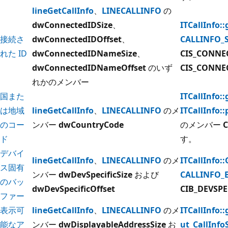
lineGetCallInfo
、
LINECALLINFO
の
dwConnectedIDSize
、
ITCallInfo::
接続さ
dwConnectedIDOffset
、
CALLINFO_
れた ID
dwConnectedIDNameSize
、
CIS_CONNE
dwConnectedIDNameOffset
のいず
CIS_CONNE
れかのメンバー
国また
ITCallInfo:
は地域
lineGetCallInfo
、
LINECALLINFO
のメ
ITCallInfo:
のコー
ンバー
dwCountryCode
のメンバー
ド
す。
デバイ
lineGetCallInfo
、
LINECALLINFO
のメ
ITCallInfo:
ス固有
ンバー
dwDevSpecificSize
および
CALLINFO_
のバッ
dwDevSpecificOffset
CIB_DEVSPE
ファー
表示可
lineGetCallInfo
、
LINECALLINFO
のメ
ITCallInfo::
能なア
ンバー
dwDisplayableAddressSize
お
ut_CallInfo