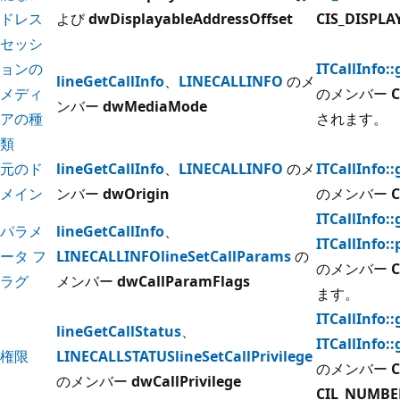
ドレス
よび
dwDisplayableAddressOffset
CIS_DISPL
セッシ
ョンの
ITCallInfo:
lineGetCallInfo
、
LINECALLINFO
のメ
メディ
のメンバー
C
ンバー
dwMediaMode
アの種
されます。
類
元のド
lineGetCallInfo
、
LINECALLINFO
のメ
ITCallInfo:
メイン
ンバー
dwOrigin
のメンバー
C
ITCallInfo:
パラメ
lineGetCallInfo
、
ITCallInfo:
ータ フ
LINECALLINFO
lineSetCallParams
の
のメンバー
C
ラグ
メンバー
dwCallParamFlags
ます。
ITCallInfo::
lineGetCallStatus
、
ITCallInfo:
権限
LINECALLSTATUS
lineSetCallPrivilege
のメンバー
のメンバー
dwCallPrivilege
CIL_NUMB