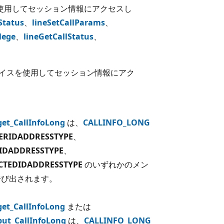
使用してセッション情報にアクセスし
Status
、
lineSetCallParams
、
ilege
、
lineGetCallStatus
、
イスを使用してセッション情報にアク
:get_CallInfoLong
は、
CALLINFO_LONG
LERIDADDRESSTYPE
、
DIDADDRESSTYPE
、
CTEDIDADDRESSTYPE
のいずれかのメン
呼び出されます。
:get_CallInfoLong
または
:put_CallInfoLong
は、
CALLINFO_LONG