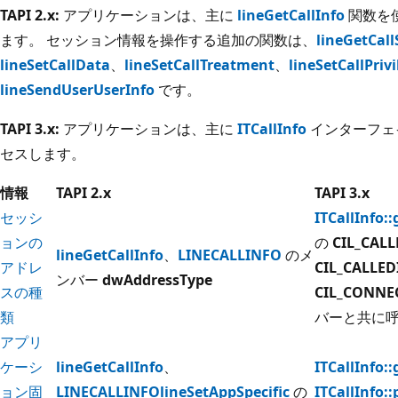
TAPI 2.x:
アプリケーションは、主に
lineGetCallInfo
関数を
ます。 セッション情報を操作する追加の関数は、
lineGetCall
lineSetCallData
、
lineSetCallTreatment
、
lineSetCallPriv
lineSendUserUserInfo
です。
TAPI 3.x:
アプリケーションは、主に
ITCallInfo
インターフェ
セスします。
情報
TAPI 2.x
TAPI 3.x
セッシ
ITCallInfo:
ョンの
の
CIL_CAL
lineGetCallInfo
、
LINECALLINFO
のメ
アドレ
CIL_CALLE
ンバー
dwAddressType
スの種
CIL_CONNE
類
バーと共に
アプリ
ケーシ
lineGetCallInfo
、
ITCallInfo:
ョン固
LINECALLINFO
lineSetAppSpecific
の
ITCallInfo: