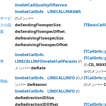
lineSetCallQualityOfService
、
lineGetCallInfo
、
LINECALLPARAMS
サービ
のメンバー
スの品
dwSendingFlowspecSize
、
ITBasicCall
質
dwSendingFlowspecOffset
、
dwReceivingFlowspecSize
、
dwReceivingFlowspecOffset
ITCallInfo:
lineGetCallInfo
、
ITCallInfo:
率
LINECALLINFO
lineSetCallParams
の
の
CIL_MAX
メンバー
dwRate
かのメンバ
lineGetCallInfo
、
LINECALLINFO
のメ
ITCallInfo:
理由
ンバー
dwReason
のメンバー
C
lineGetCallInfo
、
LINECALLINFO
の
dwRedirectionIDSize
、
dwRedirectionIDOffset
、
ITCallInfo::