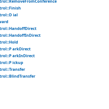
ntrol::RemoveFromConference
rol::Finish
rol::D ial
ward
trol::HandoffDirect
trol::HandoffInDirect
trol::Hold
rol::P arkDirect
rol::P arkInDirect
rol::P ickup
rol::Transfer
trol::BlindTransfer