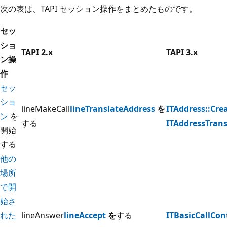
次の表は、TAPI セッション操作をまとめたものです。
セッ
ショ
TAPI 2.x
TAPI 3.x
ン操
作
セッ
ショ
lineMakeCall
lineTranslateAddress
を
ITAddress::Cre
ン
を
する
ITAddressTrans
開始
する
他の
場所
で開
始さ
れた
lineAnswer
lineAccept
を
する
ITBasicCallCon