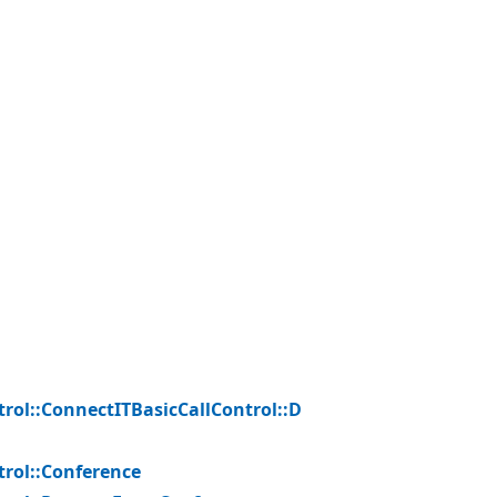
trol::Connect
ITBasicCallControl::D
trol::Conference