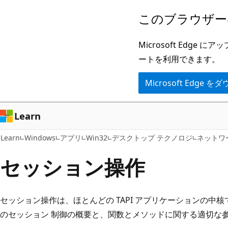
メ
このブラウザー
イ
ン
Microsoft Ed
コ
ートを利用できます。
ン
Microsoft Edge
テ
ン
ツ
Learn
に
Learn
Windows
アプリ
Win32
デスクトップ テクノロジ
ネットワ
ス
キ
セッション操作
ッ
プ
セッション操作は、ほとんどの TAPI アプリケーションの中
のセッション 制御の概要と、関数とメソッドに関する適切な