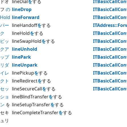
ドオ
lineDial
を
する
ITBasicCallCo
フ
の
lineDrop
ITBasicCallCont
Hold
lineForward
ITBasicCallCont
パー
lineHandoff
を
する
ITAddress::For
ク
lineHold
を
する
ITBasicCallCon
ピッ
lineSwapHold
を
する
ITBasicCallCon
クア
lineUnhold
ITBasicCallCon
ップ
linePark
ITBasicCallCont
リダ
lineUnpark
ITBasicCallCont
イレ
linePickup
を
する
ITBasicCallCont
クト
lineRedirect
を
する
ITBasicCallCont
セッ
lineSecureCall
を
する
ITBasicCallCon
ショ
lineBlindTransfer
を
する
ン
を
lineSetupTransfer
を
する
セキ
lineCompleteTransfer
を
する
ュリ