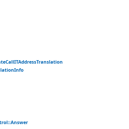
ateCall
ITAddressTranslation
lationInfo
trol::Answer