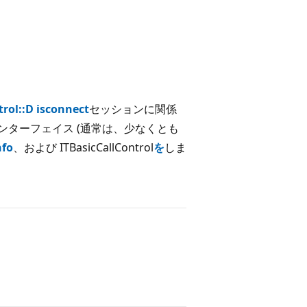
trol::D isconnect
セッションに関係
ンターフェイス (通常は、少なくとも
nfo
、および ITBasicCallControl
を
しま