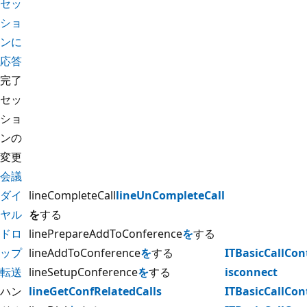
セッ
ショ
ンに
応答
完了
セッ
ショ
ンの
変更
会議
ダイ
lineCompleteCall
lineUnCompleteCall
ヤル
を
する
ドロ
linePrepareAddToConference
を
する
ップ
lineAddToConference
を
する
ITBasicCallCon
転送
lineSetupConference
を
する
isconnect
ハン
lineGetConfRelatedCalls
ITBasicCallCon