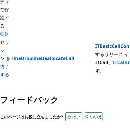
ティ
で保
護す
る
転送
セッ
ITBasicCallCon
ショ
するリリース イ
ン
を
lineDrop
lineDeallocateCall
ITCall
、
ITCallI
終了
す。
する
読
み
フィードバック
取
り
モ
このページはお役に立ちましたか?
はい
いいえ
ー