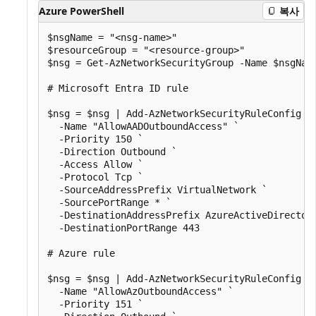
Azure PowerShell
복사
$nsgName = "<nsg-name>"

$resourceGroup = "<resource-group>"

$nsg = Get-AzNetworkSecurityGroup -Name $nsgName
# Microsoft Entra ID rule

$nsg = $nsg | Add-AzNetworkSecurityRuleConfig `

  -Name "AllowAADOutboundAccess" `

  -Priority 150 `

  -Direction Outbound `

  -Access Allow `

  -Protocol Tcp `

  -SourceAddressPrefix VirtualNetwork `

  -SourcePortRange * `

  -DestinationAddressPrefix AzureActiveDirectory
  -DestinationPortRange 443

# Azure rule

$nsg = $nsg | Add-AzNetworkSecurityRuleConfig `

  -Name "AllowAzOutboundAccess" `

  -Priority 151 `
