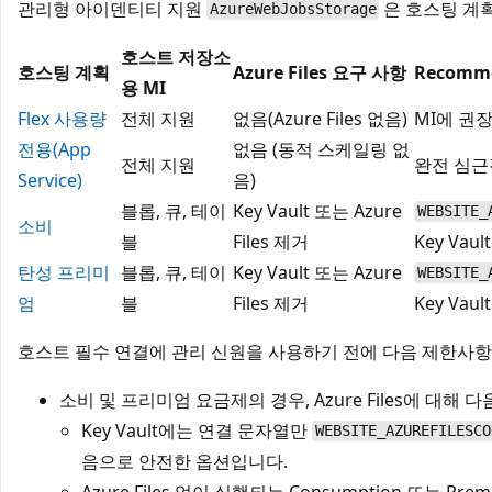
관리형 아이덴티티 지원
은 호스팅 계
AzureWebJobsStorage
호스트 저장소
호스팅 계획
Azure Files 요구 사항
Recomm
용 MI
Flex 사용량
전체 지원
없음(Azure Files 없음)
MI에 권
전용(App
없음 (동적 스케일링 없
전체 지원
완전 심근
Service)
음)
블롭, 큐, 테이
Key Vault 또는 Azure
WEBSITE_
소비
블
Files 제거
Key Vau
탄성 프리미
블롭, 큐, 테이
Key Vault 또는 Azure
WEBSITE_
엄
블
Files 제거
Key Vau
호스트 필수 연결에 관리 신원을 사용하기 전에 다음 제한사항
소비 및 프리미엄 요금제의 경우, Azure Files에 대해
Key Vault에는 연결 문자열만
WEBSITE_AZUREFILESCO
음으로 안전한 옵션입니다.
Azure Files 없이 실행되는 Consumption 또는 Pr