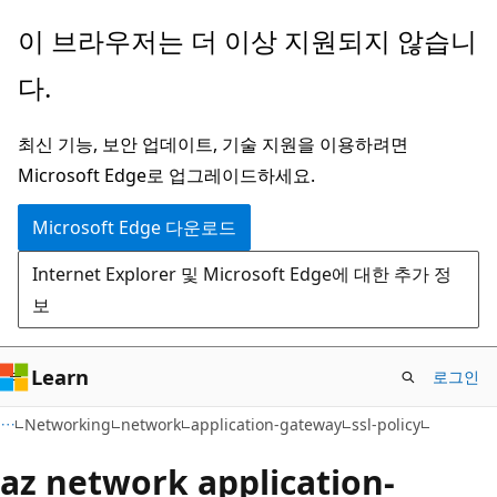
주
페
이 브라우저는 더 이상 지원되지 않습니
요
이
다.
콘
지
텐
내
최신 기능, 보안 업데이트, 기술 지원을 이용하려면
츠
탐
Microsoft Edge로 업그레이드하세요.
로
색
건
으
Microsoft Edge 다운로드
너
로
Internet Explorer 및 Microsoft Edge에 대한 추가 정
뛰
건
보
기
너
뛰
기
Learn
로그인
Networking
network
application-gateway
ssl-policy
az network application-