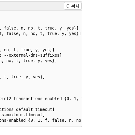
복사
 false, n, no, t, true, y, yes}]

f, false, n, no, t, true, y, yes}]

 no, t, true, y, yes}]

 --external-dns-suffixes]

, no, t, true, y, yes}]

 t, true, y, yes}]

oint2-transactions-enabled {0, 1, f, false, n, no, t, tru
tions-default-timeout]

s-maximum-timeout]

ons-enabled {0, 1, f, false, n, no, t, true, y, yes}]