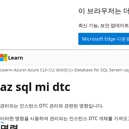
주
페
이 브라우저는 더
요
이
콘
지
최신 기능, 보안 업데이트,
텐
내
Microsoft Edge 다
츠
탐
로
색
건
으
Learn
너
로
Learn
Azure
Azure CLI
CLI 레퍼런스
Database for SQL Server
sq
뛰
건
기
너
az sql mi dtc
뛰
기
관리되는 인스턴스 DTC 관리와 관련된 명령입니다.
이러한 명령을 사용하여 관리되는 인스턴스 DTC 개체를 가져오
명령