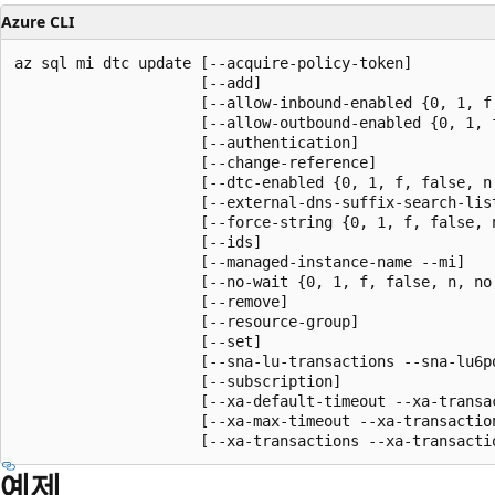
Azure CLI
az sql mi dtc update [--acquire-policy-token]

                     [--add]

                     [--allow-inbound-enabled {0, 1, f,
                     [--allow-outbound-enabled {0, 1, 
                     [--authentication]

                     [--change-reference]

                     [--dtc-enabled {0, 1, f, false, n,
                     [--external-dns-suffix-search-list
                     [--force-string {0, 1, f, false, n
                     [--ids]

                     [--managed-instance-name --mi]

                     [--no-wait {0, 1, f, false, n, no,
                     [--remove]

                     [--resource-group]

                     [--set]

                     [--sna-lu-transactions --sna-lu6p
                     [--subscription]

                     [--xa-default-timeout --xa-transac
                     [--xa-max-timeout --xa-transaction
                     [--xa-transactions --xa-transacti
예제