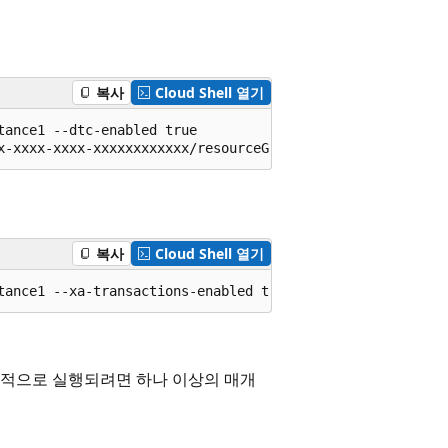
복사
Cloud Shell 열기
ance1 --dtc-enabled true

x-xxxx-xxxx-xxxxxxxxxxxx/resourceGroups/ResourceGroup1/p
복사
Cloud Shell 열기
tance1 --xa-transactions-enabled true
공적으로 실행되려면 하나 이상의 매개