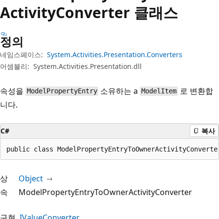
Activity
Converter 클래스
정의
네임스페이스:
System.Activities.Presentation.Converters
어셈블리:
System.Activities.Presentation.dll
속성을
소유하는 a
로 변환합
ModelPropertyEntry
ModelItem
니다.
C#
복사
public class ModelPropertyEntryToOwnerActivityConverte
상
Object
속
ModelPropertyEntryToOwnerActivityConverter
구현
IValueConverter