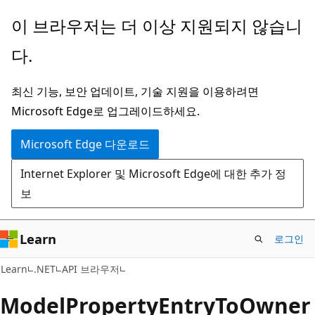
주
페
이 브라우저는 더 이상 지원되지 않습니
요
이
다.
콘
지
텐
내
최신 기능, 보안 업데이트, 기술 지원을 이용하려면
츠
탐
Microsoft Edge로 업그레이드하세요.
로
색
건
으
Microsoft Edge 다운로드
너
로
Internet Explorer 및 Microsoft Edge에 대한 추가 정
뛰
건
보
기
너
뛰
기
Learn
로그인
C#
Learn
.NET
API 브라우저
Model
Property
Entry
ToOwner