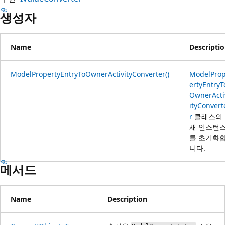
생성자
Name
Descripti
ModelPropertyEntryToOwnerActivityConverter()
ModelPro
ertyEntryT
OwnerActi
ityConvert
r
클래스의
새 인스턴
를 초기화
니다.
메서드
Name
Description