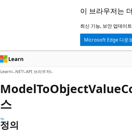
주
페
이 브라우저는 더
요
이
콘
지
최신 기능, 보안 업데이트,
텐
내
Microsoft Edge 다
츠
탐
로
색
건
으
Learn
너
로
Learn
.NET
API 브라우저
뛰
건
기
너
Model
ToObject
Value
C
뛰
스
기
정의