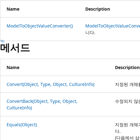
Name
Description
ModelToObjectValueConverter()
ModelToObjectValueConve
니다.
메서드
Name
Description
Convert(Object, Type, Object, CultureInfo)
지정된 개체
ConvertBack(Object, Type, Object,
수정되지 않
CultureInfo)
Equals(Object)
지정된 개체
다.
(다음에서 