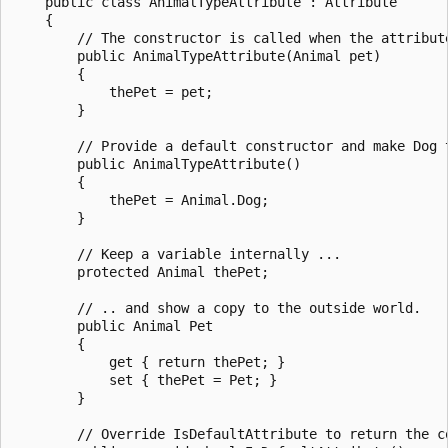
    public class AnimalTypeAttribute : Attribute

    {

        // The constructor is called when the attribute
        public AnimalTypeAttribute(Animal pet)

        {

            thePet = pet;

        }

        // Provide a default constructor and make Dog t
        public AnimalTypeAttribute()

        {

            thePet = Animal.Dog;

        }

        // Keep a variable internally ...

        protected Animal thePet;

        // .. and show a copy to the outside world.

        public Animal Pet

        {

            get { return thePet; }

            set { thePet = Pet; }

        }

        // Override IsDefaultAttribute to return the co