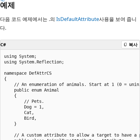
예제
다음 코드 예제에서는 .의
IsDefaultAttribute
사용을 보여 줍니
다.
C#
복사
using System;

using System.Reflection;

namespace DefAttrCS

{

    // An enumeration of animals. Start at 1 (0 = unini
    public enum Animal

    {

        // Pets.

        Dog = 1,

        Cat,

        Bird,

    }

    // A custom attribute to allow a target to have a p