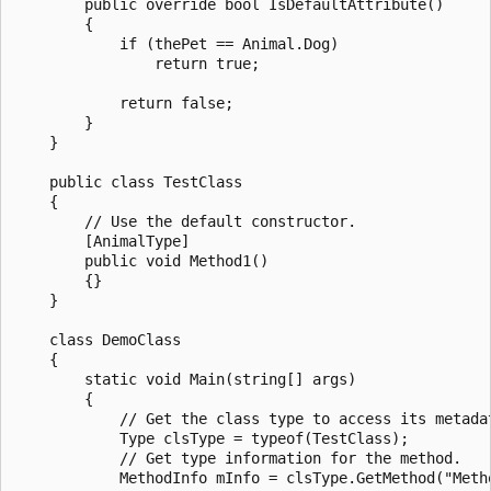
        public override bool IsDefaultAttribute()

        {

            if (thePet == Animal.Dog)

                return true;

            return false;

        }

    }

    public class TestClass

    {

        // Use the default constructor.

        [AnimalType]

        public void Method1()

        {}

    }

    class DemoClass

    {

        static void Main(string[] args)

        {

            // Get the class type to access its metadat
            Type clsType = typeof(TestClass);

            // Get type information for the method.

            MethodInfo mInfo = clsType.GetMethod("Metho