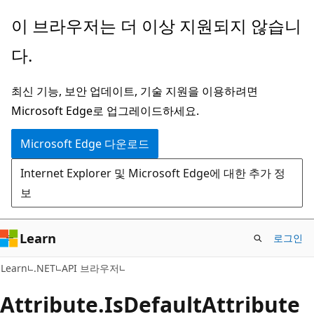
주
페
이 브라우저는 더 이상 지원되지 않습니
요
이
다.
콘
지
텐
내
최신 기능, 보안 업데이트, 기술 지원을 이용하려면
츠
탐
Microsoft Edge로 업그레이드하세요.
로
색
건
으
Microsoft Edge 다운로드
너
로
Internet Explorer 및 Microsoft Edge에 대한 추가 정
뛰
건
보
기
너
뛰
기
Learn
로그인
C#
Learn
.NET
API 브라우저
Attribute.
Is
Default
Attribute