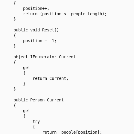
    {

        position++;

        return (position < _people.Length);

    }

    public void Reset()

    {

        position = -1;

    }

    object IEnumerator.Current

    {

        get

        {

            return Current;

        }

    }

    public Person Current

    {

        get

        {

            try

            {

                return _people[position];
