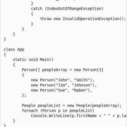
            }

            catch (IndexOutOfRangeException)

            {

                throw new InvalidOperationException();

            }

        }

    }

}

class App

{

    static void Main()

    {

        Person[] peopleArray = new Person[3]

        {

            new Person("John", "Smith"),

            new Person("Jim", "Johnson"),

            new Person("Sue", "Rabon"),

        };

        People peopleList = new People(peopleArray);

        foreach (Person p in peopleList)

            Console.WriteLine(p.firstName + " " + p.las
    }

}
