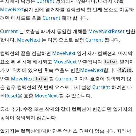
위치에서 속성은
Current
정의되지 않습니다. 따라서 값을
MoveNext
읽기 전에 열거자를 컬렉션의 첫 번째 요소로 이동하
려면 메서드를 호출
Current
해야 합니다.
Current
는 호출될 때까지 동일한 개체를
MoveNext
Reset
반환
합니다.
MoveNext
는 다음 요소로 설정
Current
됩니다.
컬렉션의 끝을 전달하면
MoveNext
열거자가 컬렉션의 마지막
요소 뒤 위치에 배치되고
MoveNext
반환됩니다
. 열거자
false
가 이 위치에 있으면 후속 호출도 반환
MoveNext
합니다
.
false
반환
MoveNext
할
Current
마지막 호출이 정의되지 않
false
은 경우 컬렉션의 첫 번째 요소로 다시 설정
Current
하려면 다
음
Reset
을 호출
MoveNext
할 수 있습니다.
요소 추가, 수정 또는 삭제와 같이 컬렉션이 변경되면 열거자의
동작이 정의되지 않습니다.
열거자는 컬렉션에 대한 단독 액세스 권한이 없습니다. 따라서