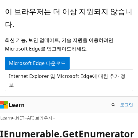
주
페
이 브라우저는 더 이상 지원되지 않습니
요
이
다.
콘
지
텐
내
최신 기능, 보안 업데이트, 기술 지원을 이용하려면
츠
탐
Microsoft Edge로 업그레이드하세요.
로
색
건
으
Microsoft Edge 다운로드
너
로
Internet Explorer 및 Microsoft Edge에 대한 추가 정
뛰
건
보
기
너
뛰
기
Learn
로그인
C#
Learn
.NET
API 브라우저
IEnumerable.
Get
Enumerator