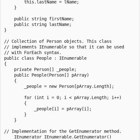
        this.lastName = lName;

    }

    public string firstName;

    public string lastName;

}

// Collection of Person objects. This class

// implements IEnumerable so that it can be used

// with ForEach syntax.

public class People : IEnumerable

{

    private Person[] _people;

    public People(Person[] pArray)

    {

        _people = new Person[pArray.Length];

        for (int i = 0; i < pArray.Length; i++)

        {

            _people[i] = pArray[i];

        }

    }

// Implementation for the GetEnumerator method.

    IEnumerator IEnumerable.GetEnumerator()
