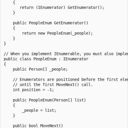
    {

       return (IEnumerator) GetEnumerator();

    }

    public PeopleEnum GetEnumerator()

    {

        return new PeopleEnum(_people);

    }

}

// When you implement IEnumerable, you must also implem
public class PeopleEnum : IEnumerator

{

    public Person[] _people;

    // Enumerators are positioned before the first elem
    // until the first MoveNext() call.

    int position = -1;

    public PeopleEnum(Person[] list)

    {

        _people = list;

    }

    public bool MoveNext()
