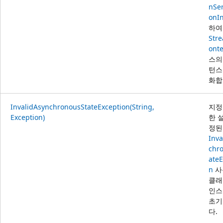
n
Ser
onI
하여
Str
onte
스의
턴스
화합
InvalidAsynchronousStateException(String,
지정
Exception)
한 
정된
Inva
chr
ateE
n
사
클래
인스
초기
다.