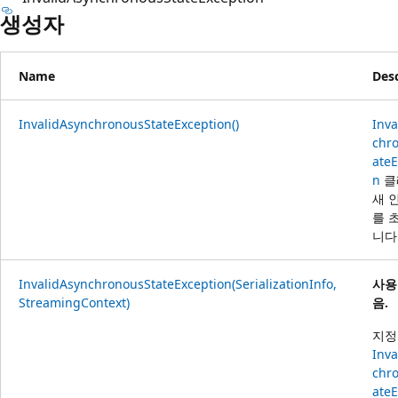
생성자
Name
Desc
InvalidAsynchronousStateException()
Inva
chr
ateE
n
클
새 
를 
니다
InvalidAsynchronousStateException(SerializationInfo,
사용
StreamingContext)
음.
지정
Inva
chr
ateE