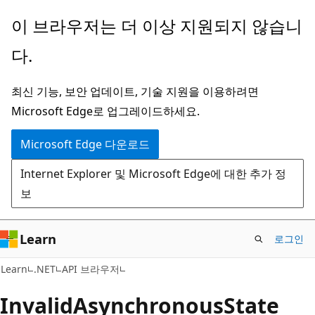
주
페
이 브라우저는 더 이상 지원되지 않습니
요
이
다.
콘
지
텐
내
최신 기능, 보안 업데이트, 기술 지원을 이용하려면
츠
탐
Microsoft Edge로 업그레이드하세요.
로
색
건
으
Microsoft Edge 다운로드
너
로
Internet Explorer 및 Microsoft Edge에 대한 추가 정
뛰
건
보
기
너
뛰
기
Learn
로그인
C#
Learn
.NET
API 브라우저
Invalid
Asynchronous
State