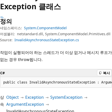
Exception 클래스
정의
네임스페이스:
System.ComponentModel
어셈블리:
netstandard.dll, System.ComponentModel.Primitives.dll
Source:
InvalidAsynchronousStateException.cs
작업이 실행되어야 하는 스레드가 더 이상 없거나 메시지 루프가
없는 경우 throw됩니다.
C#
복사
public class InvalidAsynchronousStateException : Argum
상
Object
Exception
SystemException
속
ArgumentException
InvalidAsynchronousStateException