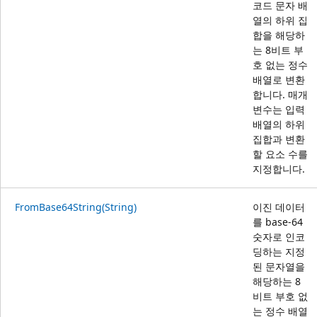
코드 문자 배
열의 하위 집
합을 해당하
는 8비트 부
호 없는 정수
배열로 변환
합니다. 매개
변수는 입력
배열의 하위
집합과 변환
할 요소 수를
지정합니다.
FromBase64String(String)
이진 데이터
를 base-64
숫자로 인코
딩하는 지정
된 문자열을
해당하는 8
비트 부호 없
는 정수 배열