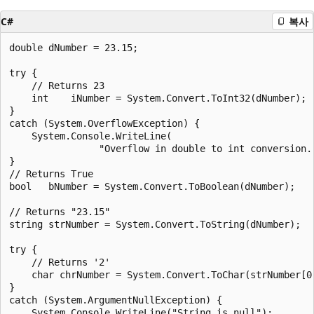
C#
복사
double dNumber = 23.15;

try {

    // Returns 23

    int    iNumber = System.Convert.ToInt32(dNumber);

}

catch (System.OverflowException) {

    System.Console.WriteLine(

                "Overflow in double to int conversion."
}

// Returns True

bool   bNumber = System.Convert.ToBoolean(dNumber);

// Returns "23.15"

string strNumber = System.Convert.ToString(dNumber);

try {

    // Returns '2'

    char chrNumber = System.Convert.ToChar(strNumber[0]
}

catch (System.ArgumentNullException) {

    System.Console.WriteLine("String is null");
