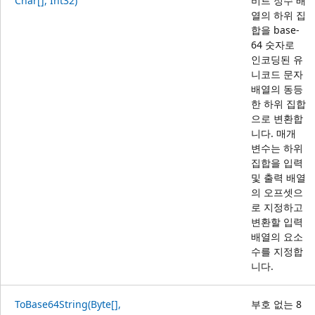
Char[], Int32)
비트 정수 배
열의 하위 집
합을 base-
64 숫자로
인코딩된 유
니코드 문자
배열의 동등
한 하위 집합
으로 변환합
니다. 매개
변수는 하위
집합을 입력
및 출력 배열
의 오프셋으
로 지정하고
변환할 입력
배열의 요소
수를 지정합
니다.
ToBase64String(Byte[],
부호 없는 8