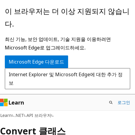
주
페
이 브라우저는 더 이상 지원되지 않습니
요
이
다.
콘
지
텐
내
최신 기능, 보안 업데이트, 기술 지원을 이용하려면
츠
탐
Microsoft Edge로 업그레이드하세요.
로
색
건
으
Microsoft Edge 다운로드
너
로
Internet Explorer 및 Microsoft Edge에 대한 추가 정
뛰
건
보
기
너
뛰
기
Learn
로그인
C#
Learn
.NET
API 브라우저
Convert 클래스