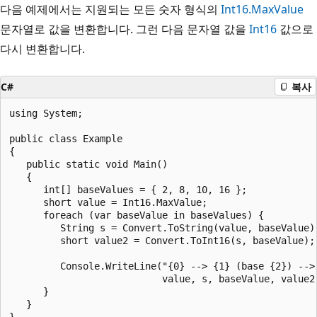
다음 예제에서는 지원되는 모든 숫자 형식의
Int16.MaxValue
문자열로 값을 변환합니다. 그런 다음 문자열 값을
Int16
값으로
다시 변환합니다.
C#
복사
using System;

public class Example

{

   public static void Main()

   {

      int[] baseValues = { 2, 8, 10, 16 };

      short value = Int16.MaxValue;

      foreach (var baseValue in baseValues) {

         String s = Convert.ToString(value, baseValue);
         short value2 = Convert.ToInt16(s, baseValue);

         Console.WriteLine("{0} --> {1} (base {2}) --> 
                           value, s, baseValue, value2)
      }

   }

}
