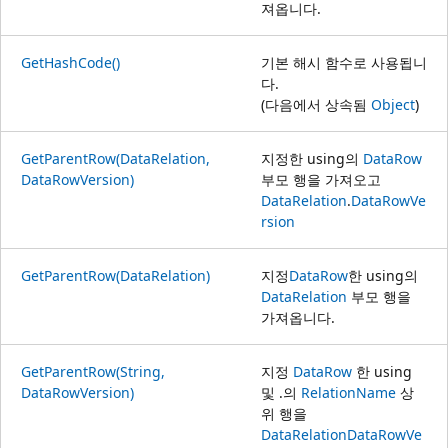
져옵니다.
GetHashCode()
기본 해시 함수로 사용됩니
다.
(다음에서 상속됨
Object
)
GetParentRow(DataRelation,
지정한 using의
DataRow
DataRowVersion)
부모 행을 가져오고
DataRelation
.
DataRowVe
rsion
GetParentRow(DataRelation)
지정
DataRow
한 using의
DataRelation
부모 행을
가져옵니다.
GetParentRow(String,
지정
DataRow
한 using
DataRowVersion)
및 .의
RelationName
상
위 행을
DataRelation
DataRowVe