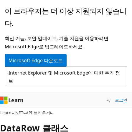
주
페
이 브라우저는 더 이상 지원되지 않습니
요
이
다.
콘
지
텐
내
최신 기능, 보안 업데이트, 기술 지원을 이용하려면
츠
탐
Microsoft Edge로 업그레이드하세요.
로
색
건
으
Microsoft Edge 다운로드
너
로
Internet Explorer 및 Microsoft Edge에 대한 추가 정
뛰
건
보
기
너
뛰
기
Learn
로그인
C#
Learn
.NET
API 브라우저
Data
Row 클래스