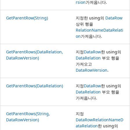
rsion
가져옵니다.
GetParentRow(String)
지정한 using의
DataRow
상위 행을
RelationName
DataRelati
on
가져옵니다.
GetParentRows(DataRelation,
지정
DataRow
한 using의
DataRowVersion)
DataRelation
부모 행을
가져오고
DataRowVersion
.
GetParentRows(DataRelation)
지정
DataRow
한 using의
DataRelation
부모 행을
가져옵니다.
GetParentRows(String,
지정
DataRowVersion)
DataRow
RelationName
D
ataRelation
한 using의