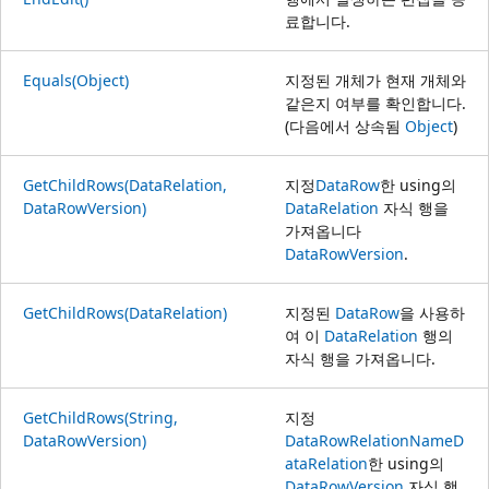
료합니다.
Equals(Object)
지정된 개체가 현재 개체와
같은지 여부를 확인합니다.
(다음에서 상속됨
Object
)
GetChildRows(DataRelation,
지정
DataRow
한 using의
DataRowVersion)
DataRelation
자식 행을
가져옵니다
DataRowVersion
.
GetChildRows(DataRelation)
지정된
DataRow
을 사용하
여 이
DataRelation
행의
자식 행을 가져옵니다.
GetChildRows(String,
지정
DataRowVersion)
DataRow
RelationName
D
ataRelation
한 using의
DataRowVersion
자식 행