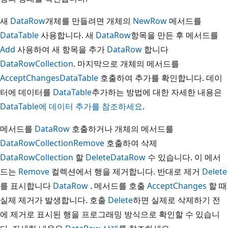
새
DataRow
개체를 만들려면 개체의
NewRow
메서드를
DataTable
사용합니다. 새
DataRow
항목을 만든 후 메서드를
Add
사용하여 새 항목을 추가
DataRow
합니다
DataRowCollection
. 마지막으로 개체의 메서드를
AcceptChanges
DataTable
호출하여 추가를 확인합니다. 데이
터에 데이터를
DataTable
추가하는 방법에 대한 자세한 내용은
DataTable에 데이터 추가를 참조하세요
.
메서드를
DataRow
호출하거나 개체의 메서드를
DataRowCollection
Remove
호출하여 삭제
DataRowCollection
할
Delete
DataRow
수 있습니다. 이 메서
드는
Remove
컬렉션에서 행을 제거합니다. 반대로 제거
Delete
를 표시합니다
DataRow
. 메서드를 호출
AcceptChanges
할 때
실제 제거가 발생합니다. 호출
Delete
하면 실제로 삭제하기 전
에 제거로 표시된 행을 프로그래밍 방식으로 확인할 수 있습니