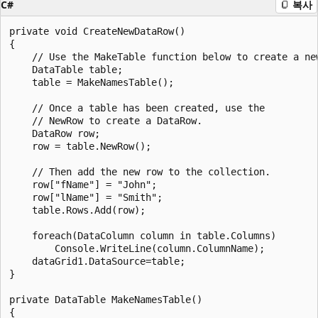
C#
복사
private void CreateNewDataRow()

{

    // Use the MakeTable function below to create a new
    DataTable table;

    table = MakeNamesTable();

    // Once a table has been created, use the

    // NewRow to create a DataRow.

    DataRow row;

    row = table.NewRow();

    // Then add the new row to the collection.

    row["fName"] = "John";

    row["lName"] = "Smith";

    table.Rows.Add(row);

    foreach(DataColumn column in table.Columns)

        Console.WriteLine(column.ColumnName);

    dataGrid1.DataSource=table;

}

private DataTable MakeNamesTable()

{
