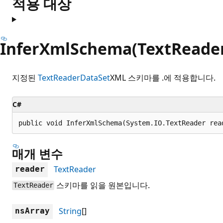
적용 대상
InferXmlSchema(TextReader,
지정된
TextReader
DataSet
XML 스키마를 .에 적용합니다.
C#
public void InferXmlSchema(System.IO.TextReader rea
매개 변수
TextReader
reader
스키마를 읽을 원본입니다.
TextReader
String
[]
nsArray