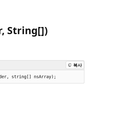
 String[])
복사
der, string[] nsArray);