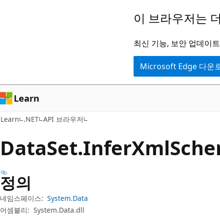
주
페
이 브라우저는 더
요
이
콘
지
최신 기능, 보안 업데이트,
텐
내
Microsoft Edge 다
츠
탐
로
색
건
으
Learn
너
로
Learn
.NET
API 브라우저
뛰
건
기
너
Data
Set.
Infer
Xml
Sch
뛰
기
정의
네임스페이스:
System.Data
어셈블리:
System.Data.dll