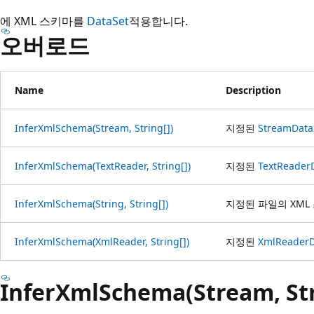
에 XML 스키마를
DataSet
적용합니다.
오버로드
Name
Description
InferXmlSchema(Stream, String[])
지정된
Stream
Data
InferXmlSchema(TextReader, String[])
지정된
TextReader
InferXmlSchema(String, String[])
지정된 파일의 XM
InferXmlSchema(XmlReader, String[])
지정된
XmlReader
InferXmlSchema(Stream, Str