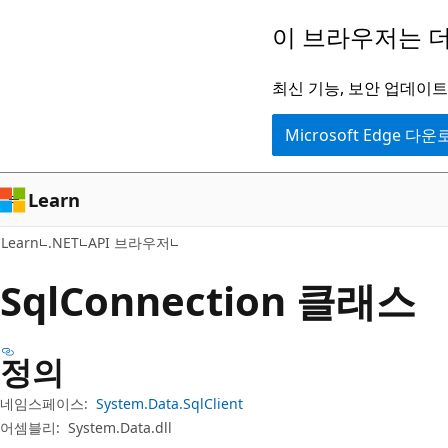
주
페
이 브라우저는 더
요
이
콘
지
최신 기능, 보안 업데이트,
텐
내
Microsoft Edge 다
츠
탐
로
색
건
으
Learn
너
로
Learn
.NET
API 브라우저
뛰
건
기
너
Sql
Connection 클래스
뛰
기
정의
네임스페이스:
System.Data.SqlClient
어셈블리:
System.Data.dll