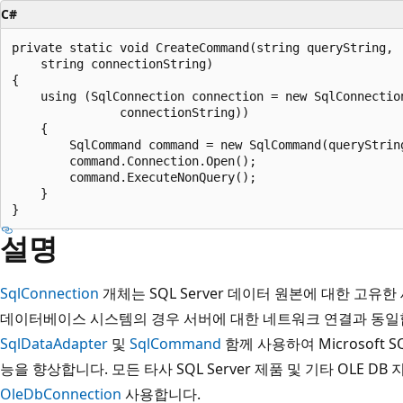
C#
private static void CreateCommand(string queryString,

    string connectionString)

{

    using (SqlConnection connection = new SqlConnection
               connectionString))

    {

        SqlCommand command = new SqlCommand(queryString
        command.Connection.Open();

        command.ExecuteNonQuery();

    }

설명
SqlConnection
개체는 SQL Server 데이터 원본에 대한 고
데이터베이스 시스템의 경우 서버에 대한 네트워크 연결과 동일
SqlDataAdapter
및
SqlCommand
함께 사용하여 Microsoft 
능을 향상합니다. 모든 타사 SQL Server 제품 및 기타 OLE D
OleDbConnection
사용합니다.