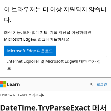
주
페
이 브라우저는 더 이상 지원되지 않습니
요
이
다.
콘
지
텐
내
최신 기능, 보안 업데이트, 기술 지원을 이용하려면
츠
탐
Microsoft Edge로 업그레이드하세요.
로
색
건
으
Microsoft Edge 다운로드
너
로
Internet Explorer 및 Microsoft Edge에 대한 추가 정
뛰
건
보
기
너
뛰
기
Learn
로그인
C#
Learn
.NET
API 브라우저
Date
Time.
Try
Parse
Exact 메서