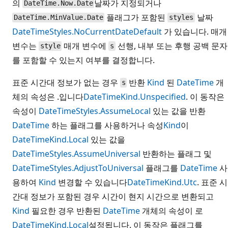
의
날짜가 지정되거나
DateTime.Now.Date
플래그가 포함된
날짜
DateTime.MinValue.Date
styles
DateTimeStyles.NoCurrentDateDefault
가 있습니다. 매개
변수는
매개 변수에
선행, 내부 또는 후행 공백 문자
style
s
를 포함할 수 있는지 여부를 결정합니다.
표준 시간대 정보가 없는 경우
반환
Kind
된
DateTime
개
s
체의 속성은 .입니다
DateTimeKind.Unspecified
. 이 동작은
속성이
DateTimeStyles.AssumeLocal
있는 값을 반환
DateTime
하는 플래그를 사용하거나 속성
Kind
이
DateTimeKind.Local
있는 값을
DateTimeStyles.AssumeUniversal
반환하는 플래그 및
DateTimeStyles.AdjustToUniversal
플래그를
DateTime
사
용하여
Kind
변경할 수 있습니다
DateTimeKind.Utc
. 표준 시
간대 정보가 포함된 경우 시간이 현지 시간으로 변환되고
Kind
필요한 경우 반환된
DateTime
개체의 속성이 로
DateTimeKind.Local
설정됩니다. 이 동작은 플래그를