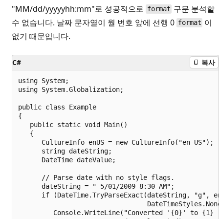
"MM/dd/yyyyyhh:mm"로 성공적으로
구문 분석할
format
수 없습니다. 날짜 문자열이 월 번호 앞에 선행 0
이
format
없기 때문입니다.
C#
복사
using System;

using System.Globalization;

public class Example

{

   public static void Main()

   {

      CultureInfo enUS = new CultureInfo("en-US");

      string dateString;

      DateTime dateValue;

      // Parse date with no style flags.

      dateString = " 5/01/2009 8:30 AM";

      if (DateTime.TryParseExact(dateString, "g", en
                                 DateTimeStyles.None
         Console.WriteLine("Converted '{0}' to {1} (