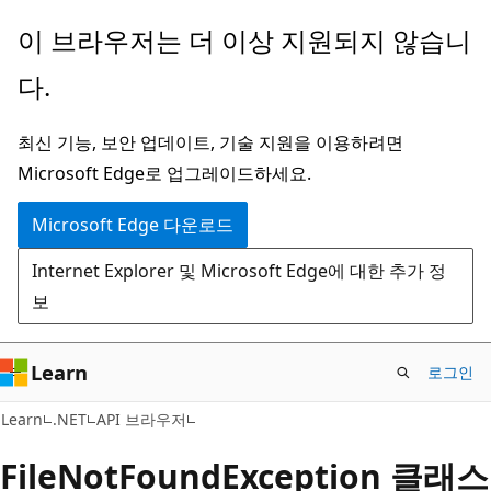
주
페
이 브라우저는 더 이상 지원되지 않습니
요
이
다.
콘
지
텐
내
최신 기능, 보안 업데이트, 기술 지원을 이용하려면
츠
탐
Microsoft Edge로 업그레이드하세요.
로
색
건
으
Microsoft Edge 다운로드
너
로
Internet Explorer 및 Microsoft Edge에 대한 추가 정
뛰
건
보
기
너
뛰
기
Learn
로그인
C#
Learn
.NET
API 브라우저
File
Not
Found
Exception 클래스