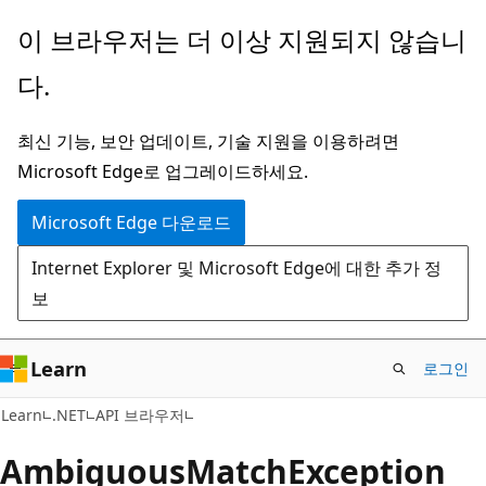
주
페
이 브라우저는 더 이상 지원되지 않습니
요
이
다.
콘
지
텐
내
최신 기능, 보안 업데이트, 기술 지원을 이용하려면
츠
탐
Microsoft Edge로 업그레이드하세요.
로
색
건
으
Microsoft Edge 다운로드
너
로
Internet Explorer 및 Microsoft Edge에 대한 추가 정
뛰
건
보
기
너
뛰
기
Learn
로그인
C#
Learn
.NET
API 브라우저
Ambiguous
Match
Exception