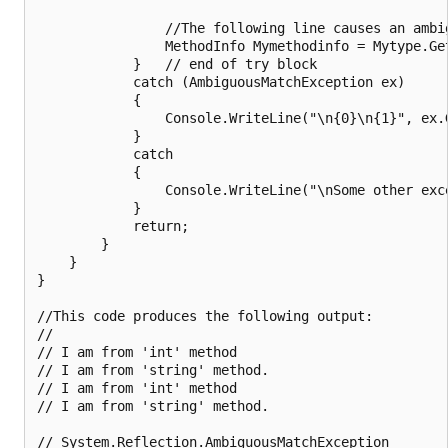
                //The following line causes an ambig
                MethodInfo Mymethodinfo = Mytype.Get
            }   // end of try block

            catch (AmbiguousMatchException ex)

            {

                Console.WriteLine("\n{0}\n{1}", ex.
            }

            catch

            {

                Console.WriteLine("\nSome other exce
            }

            return;

        }

    }

}

//This code produces the following output:

//

// I am from 'int' method

// I am from 'string' method.

// I am from 'int' method

// I am from 'string' method.

// System.Reflection.AmbiguousMatchException
