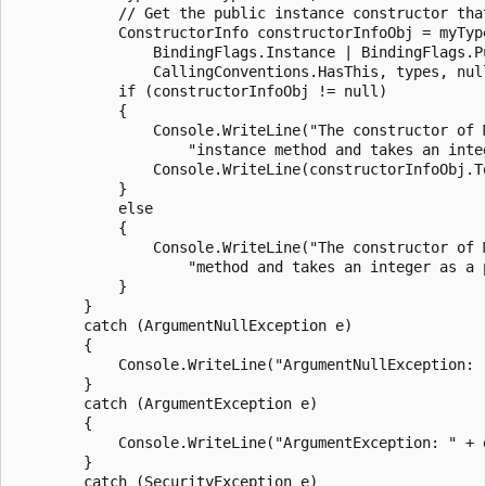
            // Get the public instance constructor that
            ConstructorInfo constructorInfoObj = myType
                BindingFlags.Instance | BindingFlags.Pu
                CallingConventions.HasThis, types, null
            if (constructorInfoObj != null)

            {

                Console.WriteLine("The constructor of M
                    "instance method and takes an integ
                Console.WriteLine(constructorInfoObj.To
            }

            else

            {

                Console.WriteLine("The constructor of 
                    "method and takes an integer as a p
            }

        }

        catch (ArgumentNullException e)

        {

            Console.WriteLine("ArgumentNullException: "
        }

        catch (ArgumentException e)

        {

            Console.WriteLine("ArgumentException: " + e
        }

        catch (SecurityException e)
