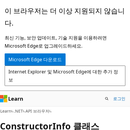
주
페
이 브라우저는 더 이상 지원되지 않습니
요
이
다.
콘
지
텐
내
최신 기능, 보안 업데이트, 기술 지원을 이용하려면
츠
탐
Microsoft Edge로 업그레이드하세요.
로
색
건
으
Microsoft Edge 다운로드
너
로
Internet Explorer 및 Microsoft Edge에 대한 추가 정
뛰
건
보
기
너
뛰
기
Learn
로그인
C#
Learn
.NET
API 브라우저
Constructor
Info 클래스