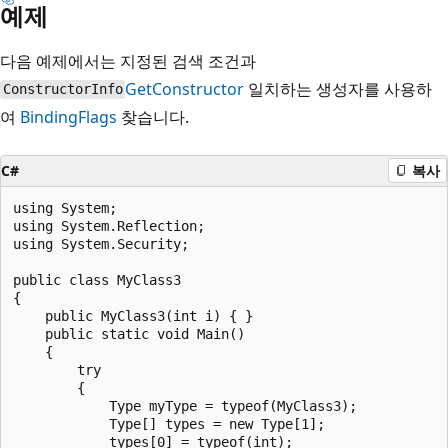
예제
다음 예제에서는 지정된 검색 조건과
GetConstructor
일치하는 생성자를 사용하
ConstructorInfo
여
BindingFlags
찾습니다.
C#
복사
using System;

using System.Reflection;

using System.Security;

public class MyClass3

{

    public MyClass3(int i) { }

    public static void Main()

    {

        try

        {

            Type myType = typeof(MyClass3);

            Type[] types = new Type[1];

            types[0] = typeof(int);
